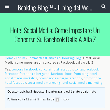
Booking Blog™ - Il blog del Web Marketing Turistico
Hotel Social Media: Come Impostare Un
Concorso Su Facebook Dalla A Alla Z
Home
›
Forum
›
Commenti agli articoli di Booking Blog
›
Hotel Social
Media: come impostare un concorso su Facebook dalla A alla Z
Tag:
concorsi facebook
,
concorsi hotel facebook
,
contest facebook
,
facebook
,
facebook-albergatori
,
facebook-hotel
,
from-blog
,
hotel
social media marketing
,
promozione albergo facebook
,
promozione
hotel facebook
,
social media marketing hotel
,
social-media-marketing
Questo topic ha 3 risposte, 3 partecipanti ed è stato aggiornato
l'ultima volta
12 anni, 9 mesi fa
da
nicop
.