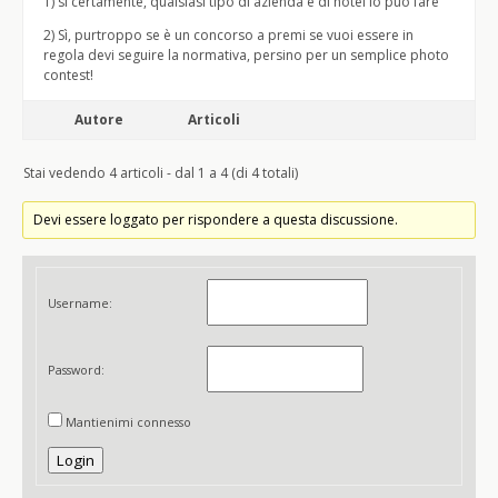
1) sì certamente, qualsiasi tipo di azienda e di hotel lo può fare
2) Sì, purtroppo se è un concorso a premi se vuoi essere in
regola devi seguire la normativa, persino per un semplice photo
contest!
Autore
Articoli
Stai vedendo 4 articoli - dal 1 a 4 (di 4 totali)
Devi essere loggato per rispondere a questa discussione.
Username:
Password:
Mantienimi connesso
Login