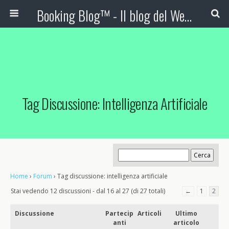
Booking Blog™ - Il blog del Web Marketing Turistico
Tag Discussione: Intelligenza Artificiale
Home
›
Forum
›
Tag discussione: intelligenza artificiale
Stai vedendo 12 discussioni - dal 16 al 27 (di 27 totali)
←
1
2
Discussione
Partecip
Articoli
Ultimo
anti
articolo