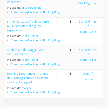
interesse?
Elisa D’Agostino
Iniziato da:
Elisa D’Agostino
in:
Commenti agli articoli di Booking Blog
L’intelligenza artificiale sempre
1
1
6 anni, 6 mesi
più al servizio della guest
fa
experience
Sacha Tellini
Iniziato da:
Sacha Tellini
in:
Commenti agli articoli di Booking Blog
4 tendenze dei viaggi d’affari
1
1
6 anni, 6 mesi
nel nuovo anno
fa
Iniziato da:
Sacha Tellini
Sacha Tellini
in:
Commenti agli articoli di Booking Blog
Booking Experiences: in arrivo
1
1
10 anni fa
da Booking il nuovo assistente
marghe
virtuale di viaggio!
Iniziato da:
marghe
in:
Commenti agli articoli di Booking Blog