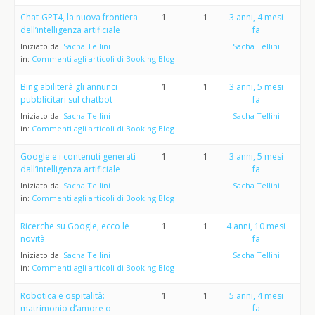
Chat-GPT4, la nuova frontiera
1
1
3 anni, 4 mesi
dell’intelligenza artificiale
fa
Iniziato da:
Sacha Tellini
Sacha Tellini
in:
Commenti agli articoli di Booking Blog
Bing abiliterà gli annunci
1
1
3 anni, 5 mesi
pubblicitari sul chatbot
fa
Iniziato da:
Sacha Tellini
Sacha Tellini
in:
Commenti agli articoli di Booking Blog
Google e i contenuti generati
1
1
3 anni, 5 mesi
dall’intelligenza artificiale
fa
Iniziato da:
Sacha Tellini
Sacha Tellini
in:
Commenti agli articoli di Booking Blog
Ricerche su Google, ecco le
1
1
4 anni, 10 mesi
novità
fa
Iniziato da:
Sacha Tellini
Sacha Tellini
in:
Commenti agli articoli di Booking Blog
Robotica e ospitalità:
1
1
5 anni, 4 mesi
matrimonio d’amore o
fa