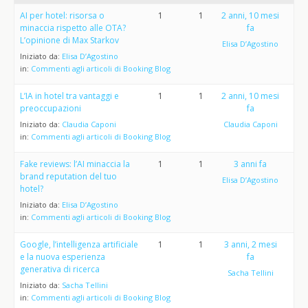
AI per hotel: risorsa o
1
1
2 anni, 10 mesi
minaccia rispetto alle OTA?
fa
L’opinione di Max Starkov
Elisa D’Agostino
Iniziato da:
Elisa D’Agostino
in:
Commenti agli articoli di Booking Blog
L’IA in hotel tra vantaggi e
1
1
2 anni, 10 mesi
preoccupazioni
fa
Iniziato da:
Claudia Caponi
Claudia Caponi
in:
Commenti agli articoli di Booking Blog
Fake reviews: l’AI minaccia la
1
1
3 anni fa
brand reputation del tuo
Elisa D’Agostino
hotel?
Iniziato da:
Elisa D’Agostino
in:
Commenti agli articoli di Booking Blog
Google, l’intelligenza artificiale
1
1
3 anni, 2 mesi
e la nuova esperienza
fa
generativa di ricerca
Sacha Tellini
Iniziato da:
Sacha Tellini
in:
Commenti agli articoli di Booking Blog