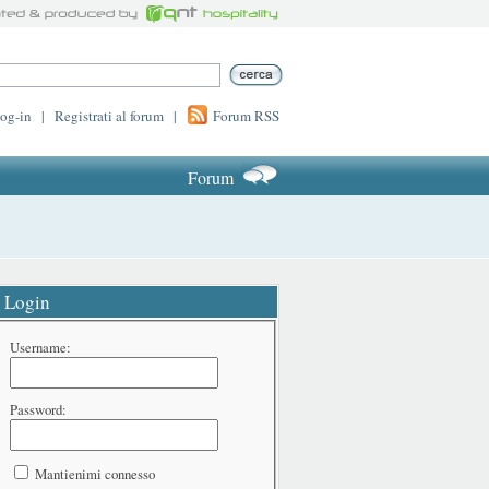
log-in
|
Registrati al forum
|
Forum RSS
Forum
Login
Username:
Password:
Mantienimi connesso