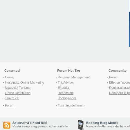
Contenuti
Forum Hot Tag
Community
-
Home
-
Revenue Managament
-
Forum
-
Hospitality Online Marketing
-
TripAdvisor
-
Effettua l'acce
-
News del Turismo
-
Expedia
-
Registrati grati
-
Online Distribution
-
Recensioni
-
Recupera la p
-
Travel 2.0
-
Booking.com
-
Forum
-
Tutti i tag del forum
Sottoscrivi il Feed RSS
Booking Blog Mobile
Resta sempre aggiornato ed in contatto
Naviga direttamente dal tuo cel