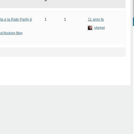
ti
a e la Rate Parity è
1
1
11 anni fa
sfarinel
 di Booking Blog