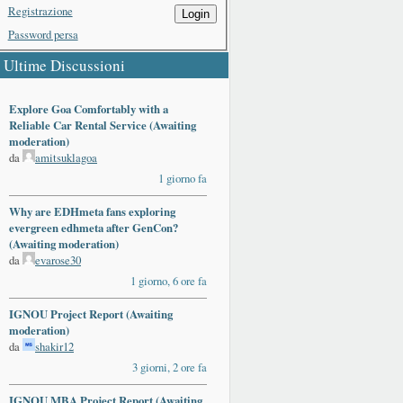
Registrazione
Login
Password persa
Ultime Discussioni
Explore Goa Comfortably with a
Reliable Car Rental Service (Awaiting
moderation)
da
amitsuklagoa
1 giorno fa
Why are EDHmeta fans exploring
evergreen edhmeta after GenCon?
(Awaiting moderation)
da
evarose30
1 giorno, 6 ore fa
IGNOU Project Report (Awaiting
moderation)
da
shakir12
3 giorni, 2 ore fa
IGNOU MBA Project Report (Awaiting