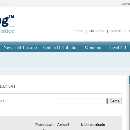
Turistico
home
|
chi siamo
|
contatti
|
News del Turismo
Online Distribution
Opinioni
Travel 2.0
macron
ron
Partecipan
Articoli
Ultimo articolo