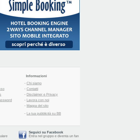
Informazioni
-
Chi siamo
sso
-
Contatti
s
-
Disclaimer e Privacy
assword
-
Lavora con noi
-
Mappa del sito
-
La tua pubblicità su BB
Seguici su Facebook
lulare
Entra nel gruppo
e
diventa un fan