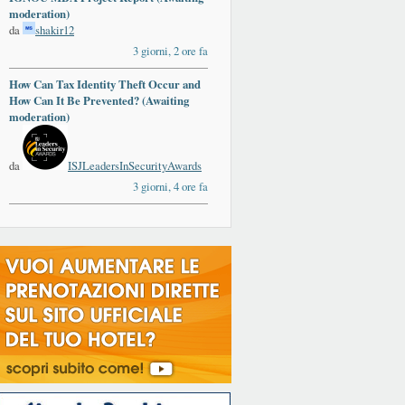
moderation)
da
shakir12
3 giorni, 2 ore fa
How Can Tax Identity Theft Occur and
How Can It Be Prevented? (Awaiting
moderation)
da
ISJLeadersInSecurityAwards
3 giorni, 4 ore fa