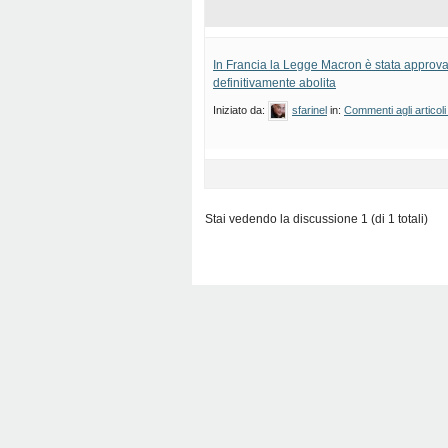
In Francia la Legge Macron è stata approvat
definitivamente abolita
Iniziato da:
sfarinel
in:
Commenti agli articoli
Stai vedendo la discussione 1 (di 1 totali)