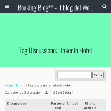
Booking Blog™ - Il blog del Web Marketing Turistico
Tag Discussione: Linkedin Hotel
Home
›
Forum
›
Tag discussione: linkedin hotel
Stai vedendo 5 discussioni - dal 1 al 5 (di 5 totali)
Discussione
Partecip
Articoli
Ultimo
anti
articolo