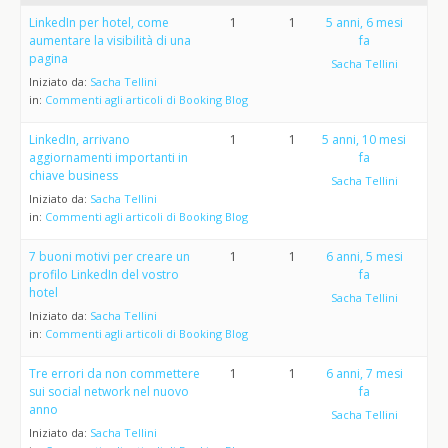
LinkedIn per hotel, come
1
1
5 anni, 6 mesi
aumentare la visibilità di una
fa
pagina
Sacha Tellini
Iniziato da:
Sacha Tellini
in:
Commenti agli articoli di Booking Blog
LinkedIn, arrivano
1
1
5 anni, 10 mesi
aggiornamenti importanti in
fa
chiave business
Sacha Tellini
Iniziato da:
Sacha Tellini
in:
Commenti agli articoli di Booking Blog
7 buoni motivi per creare un
1
1
6 anni, 5 mesi
profilo LinkedIn del vostro
fa
hotel
Sacha Tellini
Iniziato da:
Sacha Tellini
in:
Commenti agli articoli di Booking Blog
Tre errori da non commettere
1
1
6 anni, 7 mesi
sui social network nel nuovo
fa
anno
Sacha Tellini
Iniziato da:
Sacha Tellini