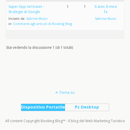
Super App nel travel –
1
1
6 anni, 8 mesi
Strategie di Google
fa
Iniziato da:
Sabrina Musci
Sabrina Musci
in:
Commenti agli articoli di Booking Blog
Stai vedendo la discussione 1 (di 1 totali)
Torna su
Dispositivo Portatile
Pc Desktop
All content Copyright Booking Blog™ - Il blog del Web Marketing Turistico