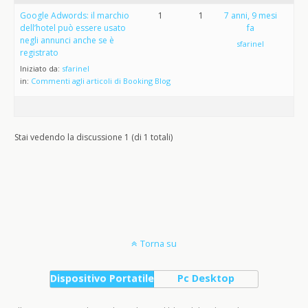
Google Adwords: il marchio
1
1
7 anni, 9 mesi
dell’hotel può essere usato
fa
negli annunci anche se è
sfarinel
registrato
Iniziato da:
sfarinel
in:
Commenti agli articoli di Booking Blog
Stai vedendo la discussione 1 (di 1 totali)
Torna su
Dispositivo Portatile
Pc Desktop