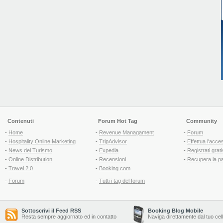
Contenuti
Forum Hot Tag
Community
-
Home
-
Revenue Managament
-
Forum
-
Hospitality Online Marketing
-
TripAdvisor
-
Effettua l'acce
-
News del Turismo
-
Expedia
-
Registrati grati
-
Online Distribution
-
Recensioni
-
Recupera la p
-
Travel 2.0
-
Booking.com
-
Forum
-
Tutti i tag del forum
Sottoscrivi il Feed RSS
Booking Blog Mobile
Resta sempre aggiornato ed in contatto
Naviga direttamente dal tuo cel