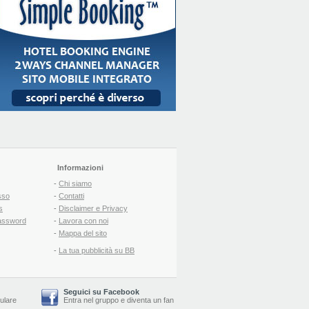
Informazioni
-
Chi siamo
sso
-
Contatti
s
-
Disclaimer e Privacy
assword
-
Lavora con noi
-
Mappa del sito
-
La tua pubblicità su BB
Seguici su Facebook
lulare
Entra nel gruppo
e
diventa un fan