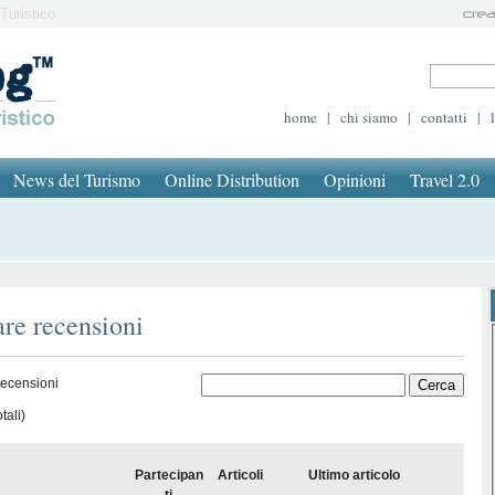
Turistico
home
|
chi siamo
|
contatti
|
News del Turismo
Online Distribution
Opinioni
Travel 2.0
are recensioni
recensioni
tali)
Partecipan
Articoli
Ultimo articolo