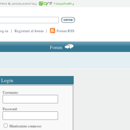
log-in
|
Registrati al forum
|
Forum RSS
Forum
Login
Username:
Password:
Mantienimi connesso