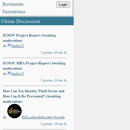
Registrazione
Login
Password persa
Ultime Discussioni
IGNOU Project Report (Awaiting
moderation)
da
shakir12
1 giorno, 16 ore fa
IGNOU MBA Project Report (Awaiting
moderation)
da
shakir12
1 giorno, 16 ore fa
How Can Tax Identity Theft Occur and
How Can It Be Prevented? (Awaiting
moderation)
da
ISJLeadersInSecurityAwards
1 giorno, 18 ore fa