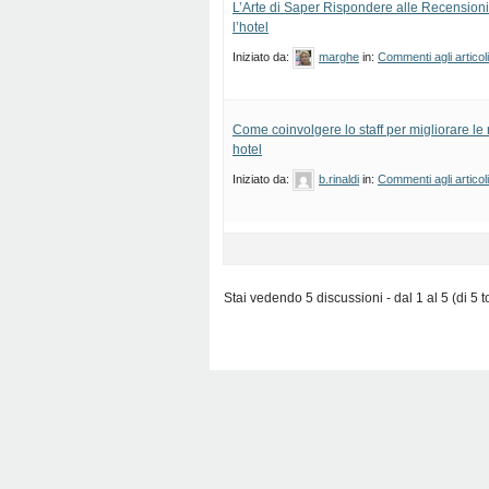
L’Arte di Saper Rispondere alle Recensioni:
l’hotel
Iniziato da:
marghe
in:
Commenti agli articol
Come coinvolgere lo staff per migliorare le 
hotel
Iniziato da:
b.rinaldi
in:
Commenti agli articol
Stai vedendo 5 discussioni - dal 1 al 5 (di 5 to