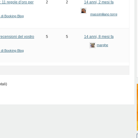
 11 regole d’oro per
2
2
14 anni, 2 mesi fa
massimiliano torre
i di Booking Blog
recensioni del vostro
5
5
14 anni, 8 mesi fa
marghe
i di Booking Blog
tali)