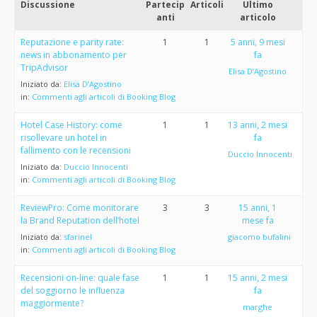
Discussione
Partecip
Articoli
Ultimo
anti
articolo
Reputazione e parity rate:
1
1
5 anni, 9 mesi
news in abbonamento per
fa
TripAdvisor
Elisa D’Agostino
Iniziato da:
Elisa D’Agostino
in:
Commenti agli articoli di Booking Blog
Hotel Case History: come
1
1
13 anni, 2 mesi
risollevare un hotel in
fa
fallimento con le recensioni
Duccio Innocenti
Iniziato da:
Duccio Innocenti
in:
Commenti agli articoli di Booking Blog
ReviewPro: Come monitorare
3
3
15 anni, 1
la Brand Reputation dell’hotel
mese fa
Iniziato da:
sfarinel
giacomo bufalini
in:
Commenti agli articoli di Booking Blog
Recensioni on-line: quale fase
1
1
15 anni, 2 mesi
del soggiorno le influenza
fa
maggiormente?
marghe