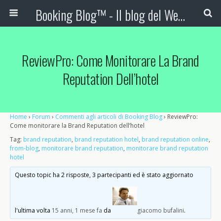
Booking Blog™ - Il blog del Web Marketing Turistico
ReviewPro: Come Monitorare La Brand
Reputation Dell’hotel
Home
›
Forum
›
Commenti agli articoli di Booking Blog
›
ReviewPro:
Come monitorare la Brand Reputation dell’hotel
Tag:
brand reputation
,
brand reputation hotel
,
brand reputation online
,
from-blog
,
monitorare brand reputation
,
monitorare brand reputation
hotel
Questo topic ha 2 risposte, 3 partecipanti ed è stato aggiornato
l'ultima volta
15 anni, 1 mese fa
da
giacomo bufalini
.