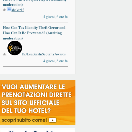
moderation)
da
shakir12
4 giorni, 6 ore fa
How Can Tax Identity Theft Occur and
How Can It Be Prevented? (Awaiting
moderation)
da
ISJLeadersInSecurityAwards
4 giorni, 8 ore fa