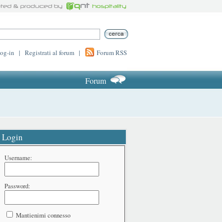
log-in
|
Registrati al forum
|
Forum RSS
Forum
Login
Username:
Password:
Mantienimi connesso