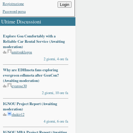
Registrazione
Login
Password persa
Ultime Discussioni
Explore Goa Comfortably with a
Reliable Car Rental Service (Awaiting
moderation)
da
amitsuklagoa
2 giorni, 4 ore fa
Why are EDHmeta fans exploring
evergreen edhmeta after GenCon?
(Awaiting moderation)
da
evarose30
2 giorni, 10 ore fa
IGNOU Project Report (Awaiting
moderation)
da
shakir12
4 giorni, 6 ore fa
IGNOU MBA Project Report (Awaiting