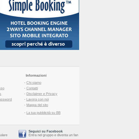
Informazioni
-
Chi siamo
sso
-
Contatti
s
-
Disclaimer e Privacy
assword
-
Lavora con noi
-
Mappa del sito
-
La tua pubblicità su BB
Seguici su Facebook
lulare
Entra nel gruppo
e
diventa un fan