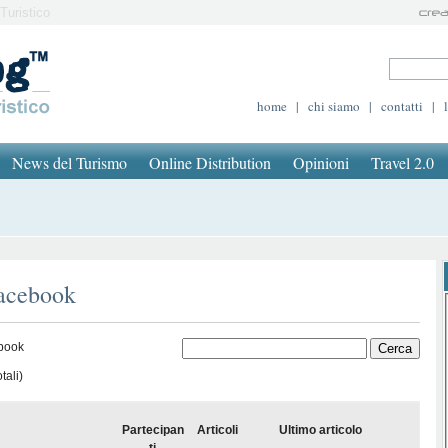
Turistico
home
|
chi siamo
|
contatti
|
News del Turismo
Online Distribution
Opinioni
Travel 2.0
facebook
ebook
tali)
Partecipan
Articoli
Ultimo articolo