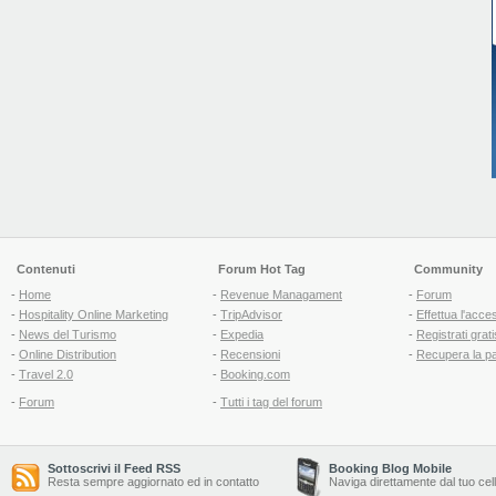
Contenuti
Forum Hot Tag
Community
-
Home
-
Revenue Managament
-
Forum
-
Hospitality Online Marketing
-
TripAdvisor
-
Effettua l'acce
-
News del Turismo
-
Expedia
-
Registrati grati
-
Online Distribution
-
Recensioni
-
Recupera la p
-
Travel 2.0
-
Booking.com
-
Forum
-
Tutti i tag del forum
Sottoscrivi il Feed RSS
Booking Blog Mobile
Resta sempre aggiornato ed in contatto
Naviga direttamente dal tuo cel