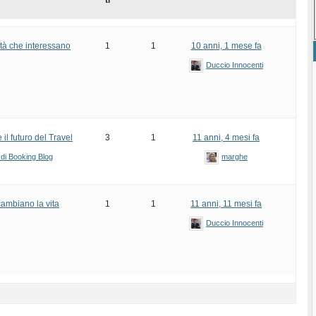
ti
tà che interessano
1
1
10 anni, 1 mese fa
Duccio Innocenti
l futuro del Travel
3
1
11 anni, 4 mesi fa
 di Booking Blog
marghe
cambiano la vita
1
1
11 anni, 11 mesi fa
Duccio Innocenti