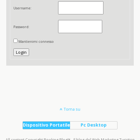
Username:
Password:
Mantienimi connesso
Login
Torna su
Dispositivo Portatile
Pc Desktop
All content Copyright Booking Blog™ - Il blog del Web Marketing Turistico