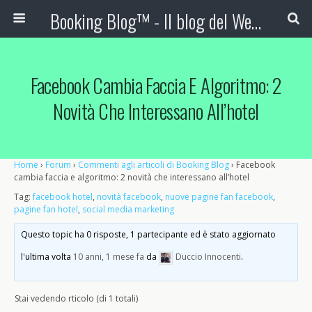
Booking Blog™ - Il blog del Web Marketing Turistico
Facebook Cambia Faccia E Algoritmo: 2
Novità Che Interessano All’hotel
Home
›
Forum
›
Commenti agli articoli di Booking Blog
›
Facebook
cambia faccia e algoritmo: 2 novità che interessano all’hotel
Tag:
facebook hotel
,
novità facebook
,
nuove pagine fan facebook
,
pagine fan hotel
,
social media marketing
Questo topic ha 0 risposte, 1 partecipante ed è stato aggiornato
l'ultima volta
10 anni, 1 mese fa
da
Duccio Innocenti
.
Stai vedendo rticolo (di 1 totali)