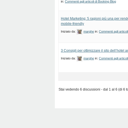
in:
Commenti agli articoli di Booking Blog
Hotel Marketing: 5 ragioni più una per rende
mobile-friendly
Iniziato da:
marghe
in:
Commenti agli articol
3 Consigli per ottimizzare il sito dell’hotel 
Iniziato da:
marghe
in:
Commenti agli articol
Stai vedendo 6 discussioni - dal 1 al 6 (di 6 to