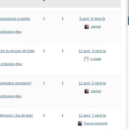
ti
cizzazione a partire
1
1
9 anni, 8 mesi fa
sfarinel
 di Booking Blog
e fa vincere gli hotel
1
1
11 anni, 3 mesi fa
b.rinaldi
i di Booking Blog
aggiatori spontanei”
1
1
11 anni, 5 mesi fa
sfarinel
 di Booking Blog
rimonio s’ha da fare!
1
1
11 anni, 7 mesi fa
Duccio Innocenti