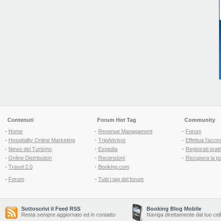
Contenuti
Forum Hot Tag
Community
-
Home
-
Revenue Managament
-
Forum
-
Hospitality Online Marketing
-
TripAdvisor
-
Effettua l'acce
-
News del Turismo
-
Expedia
-
Registrati grati
-
Online Distribution
-
Recensioni
-
Recupera la p
-
Travel 2.0
-
Booking.com
-
Forum
-
Tutti i tag del forum
Sottoscrivi il Feed RSS
Booking Blog Mobile
Resta sempre aggiornato ed in contatto
Naviga direttamente dal tuo cel