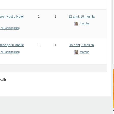
re il vostro Hotel
1
1
12 anni, 10 mesi fa
marghe
i di Booking Blog
anche per il Mobile
1
1
15 anni, 2 mesi fa
i di Booking Blog
marghe
tali)