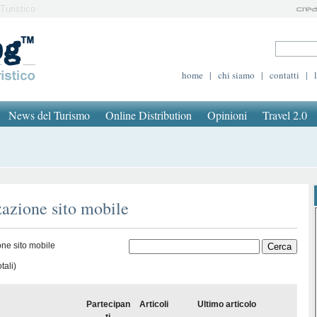
Turistico
home
|
chi siamo
|
contatti
|
News del Turismo
Online Distribution
Opinioni
Travel 2.0
zazione sito mobile
one sito mobile
tali)
Partecipan
Articoli
Ultimo articolo