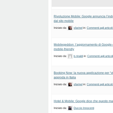
Rivoluzione Mobile: Google annuncia l’indi
dal sito mobile
Iniziato da:
sfarinel
in:
Commenti agli articoli
Mobilegeddon: l’aggiornamento di Google ch
mobile-friendly
Iniziato da:
b.rinaldi
in:
Commenti agli articol
Booking Now: la nuova applicazione per “vi
approda in Italia
Iniziato da:
sfarinel
in:
Commenti agli articoli
Hotel & Mobile: Google dice che questo mat
Iniziato da:
Duccio Innocenti