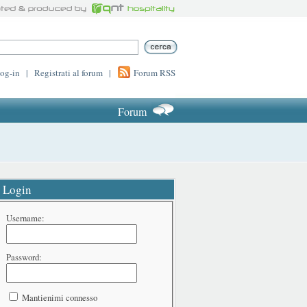
log-in
|
Registrati al forum
|
Forum RSS
Forum
Login
Username:
Password:
Mantienimi connesso