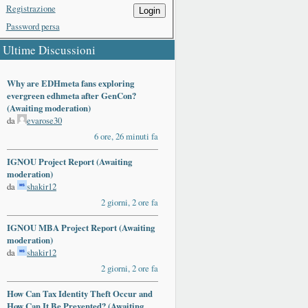
Registrazione
Login
Password persa
Ultime Discussioni
Why are EDHmeta fans exploring
evergreen edhmeta after GenCon?
(Awaiting moderation)
da
evarose30
6 ore, 26 minuti fa
IGNOU Project Report (Awaiting
moderation)
da
shakir12
2 giorni, 2 ore fa
IGNOU MBA Project Report (Awaiting
moderation)
da
shakir12
2 giorni, 2 ore fa
How Can Tax Identity Theft Occur and
How Can It Be Prevented? (Awaiting