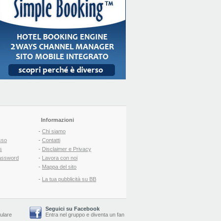
Informazioni
-
Chi siamo
sso
-
Contatti
s
-
Disclaimer e Privacy
assword
-
Lavora con noi
-
Mappa del sito
-
La tua pubblicità su BB
Seguici su Facebook
lulare
Entra nel gruppo
e
diventa un fan