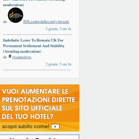
moderation)
da
ISJLeadersInSecurityAwards
2 giorni, 3 ore fa
Indefinite Leave To Remain UK For
Permanent Settlement And Stability
(Awaiting moderation)
da
visapositive
2 giorni, 5 ore fa