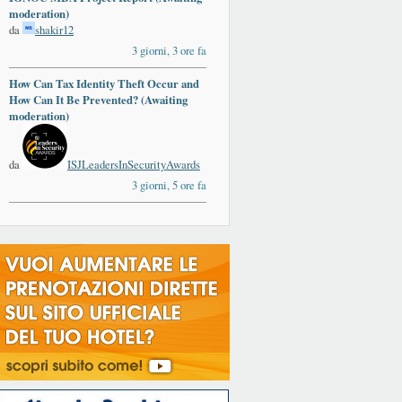
moderation)
da
shakir12
3 giorni, 3 ore fa
How Can Tax Identity Theft Occur and
How Can It Be Prevented? (Awaiting
moderation)
da
ISJLeadersInSecurityAwards
3 giorni, 5 ore fa