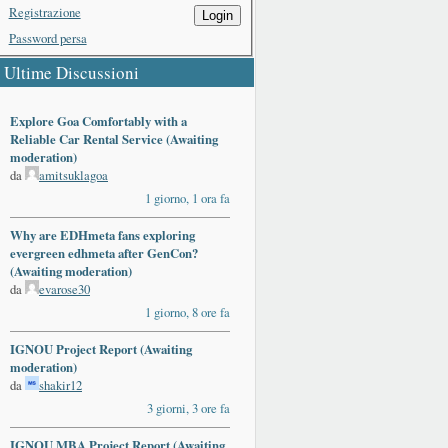
Registrazione
Login
Password persa
Ultime Discussioni
Explore Goa Comfortably with a
Reliable Car Rental Service (Awaiting
moderation)
da
amitsuklagoa
1 giorno, 1 ora fa
Why are EDHmeta fans exploring
evergreen edhmeta after GenCon?
(Awaiting moderation)
da
evarose30
1 giorno, 8 ore fa
IGNOU Project Report (Awaiting
moderation)
da
shakir12
3 giorni, 3 ore fa
IGNOU MBA Project Report (Awaiting