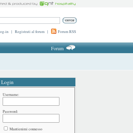
log-in
|
Registrati al forum
|
Forum RSS
Forum
Login
Username:
Password:
Mantienimi connesso