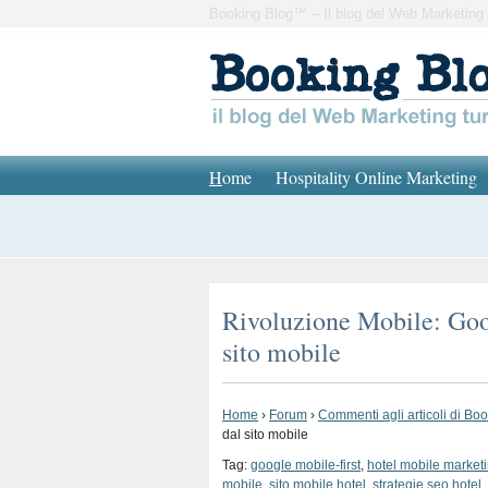
Booking Blog™ – Il blog del Web Marketing 
H
ome
Hospitality Online Marketing
Rivoluzione Mobile: Goog
sito mobile
Home
›
Forum
›
Commenti agli articoli di Bo
dal sito mobile
Tag:
google mobile-first
,
hotel mobile market
mobile
,
sito mobile hotel
,
strategie seo hotel