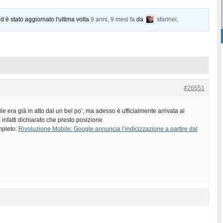
d è stato aggiornato l'ultima volta
9 anni, 9 mesi fa
da
sfarinel
.
#26551
e era già in atto dal un bel po’, ma adesso è ufficialmente arrivata al
infatti dichiarato che presto posizione
ompleto:
Rivoluzione Mobile: Google annuncia l’indicizzazione a partire dal