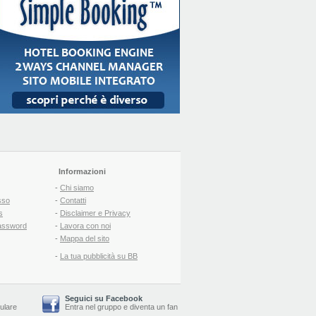
Informazioni
-
Chi siamo
sso
-
Contatti
s
-
Disclaimer e Privacy
assword
-
Lavora con noi
-
Mappa del sito
-
La tua pubblicità su BB
Seguici su Facebook
lulare
Entra nel gruppo
e
diventa un fan