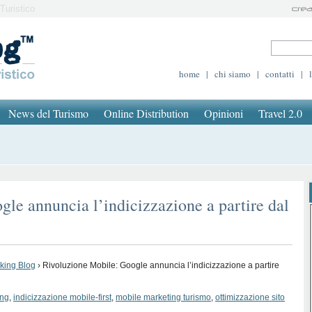
Turistico
home
|
chi siamo
|
contatti
|
News del Turismo
Online Distribution
Opinioni
Travel 2.0
le annuncia l’indicizzazione a partire dal
oking Blog
›
Rivoluzione Mobile: Google annuncia l’indicizzazione a partire
ing
,
indicizzazione mobile-first
,
mobile marketing turismo
,
ottimizzazione sito