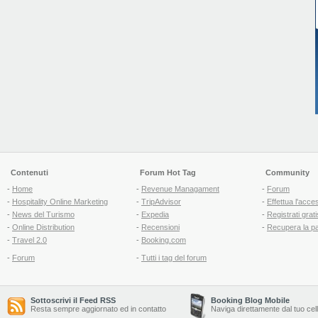
Contenuti
Forum Hot Tag
Community
-
Home
-
Revenue Managament
-
Forum
-
Hospitality Online Marketing
-
TripAdvisor
-
Effettua l'acce
-
News del Turismo
-
Expedia
-
Registrati grati
-
Online Distribution
-
Recensioni
-
Recupera la p
-
Travel 2.0
-
Booking.com
-
Forum
-
Tutti i tag del forum
Sottoscrivi il Feed RSS
Booking Blog Mobile
Resta sempre aggiornato ed in contatto
Naviga direttamente dal tuo cel