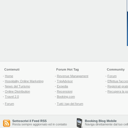
Contenuti
Forum Hot Tag
Community
-
Home
-
Revenue Managament
-
Forum
-
Hospitality Online Marketing
-
TripAdvisor
-
Effettua l'acce
-
News del Turismo
-
Expedia
-
Registrati grati
-
Online Distribution
-
Recensioni
-
Recupera la p
-
Travel 2.0
-
Booking.com
-
Forum
-
Tutti i tag del forum
Sottoscrivi il Feed RSS
Booking Blog Mobile
Resta sempre aggiornato ed in contatto
Naviga direttamente dal tuo cel