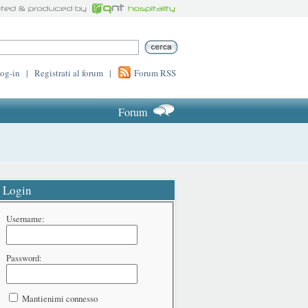
log-in
|
Registrati al forum
|
Forum RSS
Forum
Login
Username:
Password:
Mantienimi connesso