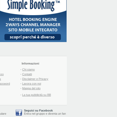
Informazioni
-
Chi siamo
sso
-
Contatti
s
-
Disclaimer e Privacy
assword
-
Lavora con noi
-
Mappa del sito
-
La tua pubblicità su BB
Seguici su Facebook
lulare
Entra nel gruppo
e
diventa un fan