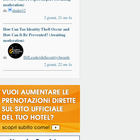
moderation)
da
shakir12
2 giorni, 21 ore fa
How Can Tax Identity Theft Occur and
How Can It Be Prevented? (Awaiting
moderation)
da
ISJLeadersInSecurityAwards
2 giorni, 22 ore fa