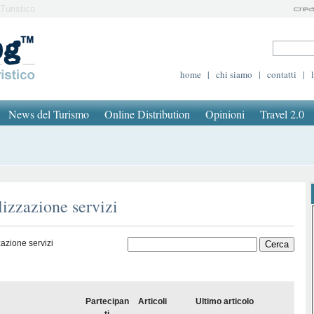
Turistico
home
|
chi siamo
|
contatti
|
News del Turismo
Online Distribution
Opinioni
Travel 2.0
lizzazione servizi
azione servizi
Partecipan
Articoli
Ultimo articolo