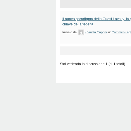
Il nuovo paradigma della Guest Loyalty: la 
chiave della fedeltà
Iniziato da:
Claudia Caponi
in:
Commenti agli 
Stai vedendo la discussione 1 (di 1 totali)