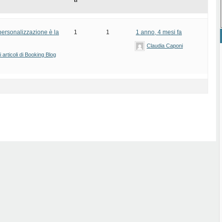
ti
personalizzazione è la
1
1
1 anno, 4 mesi fa
Claudia Caponi
articoli di Booking Blog