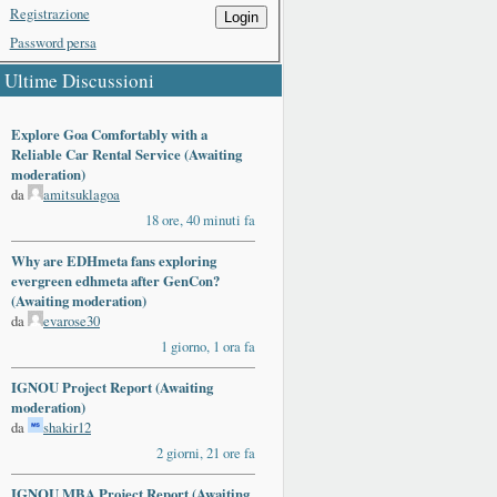
Registrazione
Login
Password persa
Ultime Discussioni
Explore Goa Comfortably with a
Reliable Car Rental Service (Awaiting
moderation)
da
amitsuklagoa
18 ore, 40 minuti fa
Why are EDHmeta fans exploring
evergreen edhmeta after GenCon?
(Awaiting moderation)
da
evarose30
1 giorno, 1 ora fa
IGNOU Project Report (Awaiting
moderation)
da
shakir12
2 giorni, 21 ore fa
IGNOU MBA Project Report (Awaiting