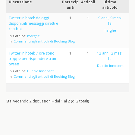
Discussione
Partecip
Articoli
Ultimo
anti
articolo
Twitter in hotel: da oggi
1
1
9 anni, 9 mesi
disponibili messaggi diretti e
fa
chatbot
marghe
Iniziato da:
marghe
in:
Commenti agli articoli di Booking Blog
Twitter in hotel: 7 ore sono
1
1
12 anni, 2 mesi
troppe per rispondere a un
fa
tweet!
Duccio Innocenti
Iniziato da:
Duccio Innocenti
in:
Commenti agli articoli di Booking Blog
Stai vedendo 2 discussioni - dal 1 al 2 (di 2 totali)