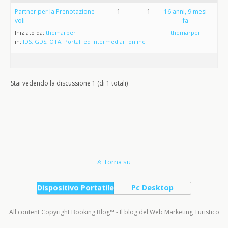
Partner per la Prenotazione
1
1
16 anni, 9 mesi
voli
fa
Iniziato da:
themarper
themarper
in:
IDS, GDS, OTA, Portali ed intermediari online
Stai vedendo la discussione 1 (di 1 totali)
Torna su
Dispositivo Portatile
Pc Desktop
All content Copyright Booking Blog™ - Il blog del Web Marketing Turistico