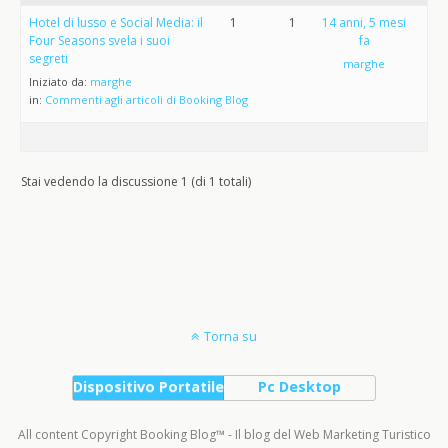
Hotel di lusso e Social Media: il
1
1
14 anni, 5 mesi
Four Seasons svela i suoi
fa
segreti
marghe
Iniziato da:
marghe
in:
Commenti agli articoli di Booking Blog
Stai vedendo la discussione 1 (di 1 totali)
Torna su
Dispositivo Portatile
Pc Desktop
All content Copyright Booking Blog™ - Il blog del Web Marketing Turistico