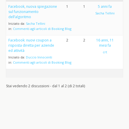
Facebook, nuova spiegazione
1
1
5 anni fa
sul funzionamento
Sacha Tellini
dell’algoritmo
Iniziato da:
Sacha Tellini
in:
Commenti agli articoli di Booking Blog
Facebook: nuovi coupon a
2
2
16 anni, 11
risposta diretta per aziende
mesi fa
ed attività
crt
Iniziato da:
Duccio Innocenti
in:
Commenti agli articoli di Booking Blog
Stai vedendo 2 discussioni - dal 1 al 2 (di 2 totali)