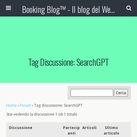
Booking Blog™ - Il blog del Web Marketing Turistico
Tag Discussione: SearchGPT
Home
›
Forum
›
Tag discussione: SearchGPT
Stai vedendo la discussione 1 (di 1 totali)
Discussione
Partecip
Articoli
Ultimo
anti
articolo