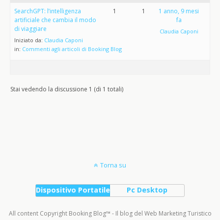
SearchGPT: l’intelligenza
1
1
1 anno, 9 mesi
artificiale che cambia il modo
fa
di viaggiare
Claudia Caponi
Iniziato da:
Claudia Caponi
in:
Commenti agli articoli di Booking Blog
Stai vedendo la discussione 1 (di 1 totali)
Torna su
Dispositivo Portatile
Pc Desktop
All content Copyright Booking Blog™ - Il blog del Web Marketing Turistico