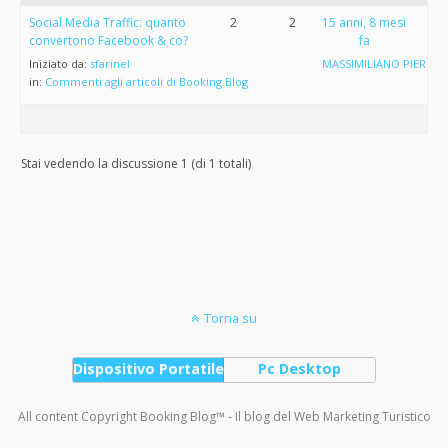
Social Media Traffic: quanto
2
2
15 anni, 8 mesi
convertono Facebook & co?
fa
Iniziato da:
sfarinel
MASSIMILIANO PIERGEN
in:
Commenti agli articoli di Booking Blog
Stai vedendo la discussione 1 (di 1 totali)
Torna su
Dispositivo Portatile
Pc Desktop
All content Copyright Booking Blog™ - Il blog del Web Marketing Turistico