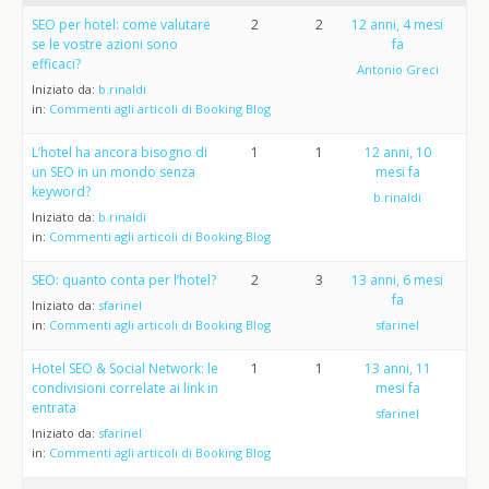
SEO per hotel: come valutare
2
2
12 anni, 4 mesi
se le vostre azioni sono
fa
efficaci?
Antonio Greci
Iniziato da:
b.rinaldi
in:
Commenti agli articoli di Booking Blog
L’hotel ha ancora bisogno di
1
1
12 anni, 10
un SEO in un mondo senza
mesi fa
keyword?
b.rinaldi
Iniziato da:
b.rinaldi
in:
Commenti agli articoli di Booking Blog
SEO: quanto conta per l’hotel?
2
3
13 anni, 6 mesi
fa
Iniziato da:
sfarinel
in:
Commenti agli articoli di Booking Blog
sfarinel
Hotel SEO & Social Network: le
1
1
13 anni, 11
condivisioni correlate ai link in
mesi fa
entrata
sfarinel
Iniziato da:
sfarinel
in:
Commenti agli articoli di Booking Blog