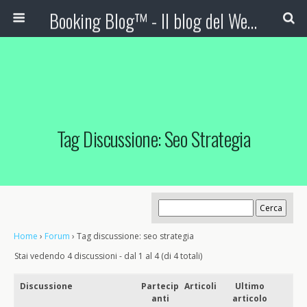
Booking Blog™ - Il blog del Web Marketing Turistico
Tag Discussione: Seo Strategia
Home
›
Forum
›
Tag discussione: seo strategia
Stai vedendo 4 discussioni - dal 1 al 4 (di 4 totali)
Discussione
Partecip
Articoli
Ultimo
anti
articolo