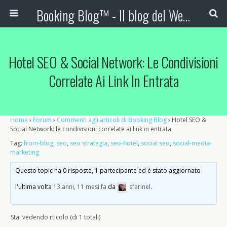
Booking Blog™ - Il blog del Web Marketing Turistico
Hotel SEO & Social Network: Le Condivisioni
Correlate Ai Link In Entrata
Home
›
Forum
›
Commenti agli articoli di Booking Blog
›
Hotel SEO &
Social Network: le condivisioni correlate ai link in entrata
Tag:
from-blog
,
seo
,
seo strategia
,
seo-hotel
,
social seo
,
social-media-
marketing
Questo topic ha 0 risposte, 1 partecipante ed è stato aggiornato
l'ultima volta
13 anni, 11 mesi fa
da
sfarinel
.
Stai vedendo rticolo (di 1 totali)