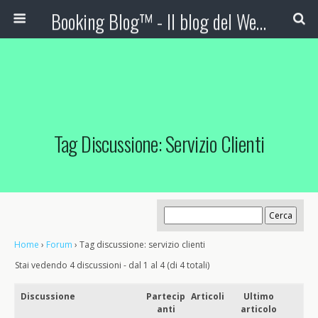
Booking Blog™ - Il blog del Web Marketing Turistico
Tag Discussione: Servizio Clienti
Home
›
Forum
›
Tag discussione: servizio clienti
Stai vedendo 4 discussioni - dal 1 al 4 (di 4 totali)
Discussione
Partecip
Articoli
Ultimo
anti
articolo