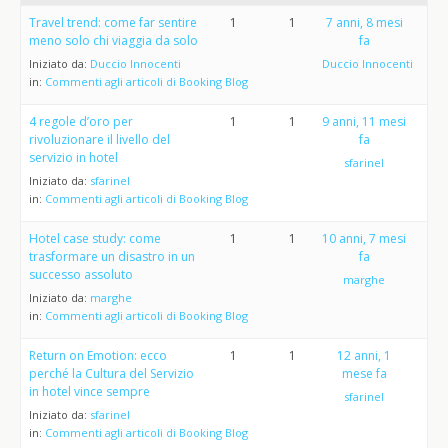
Travel trend: come far sentire
1
1
7 anni, 8 mesi
meno solo chi viaggia da solo
fa
Iniziato da:
Duccio Innocenti
Duccio Innocenti
in:
Commenti agli articoli di Booking Blog
4 regole d’oro per
1
1
9 anni, 11 mesi
rivoluzionare il livello del
fa
servizio in hotel
sfarinel
Iniziato da:
sfarinel
in:
Commenti agli articoli di Booking Blog
Hotel case study: come
1
1
10 anni, 7 mesi
trasformare un disastro in un
fa
successo assoluto
marghe
Iniziato da:
marghe
in:
Commenti agli articoli di Booking Blog
Return on Emotion: ecco
1
1
12 anni, 1
perché la Cultura del Servizio
mese fa
in hotel vince sempre
sfarinel
Iniziato da:
sfarinel
in:
Commenti agli articoli di Booking Blog