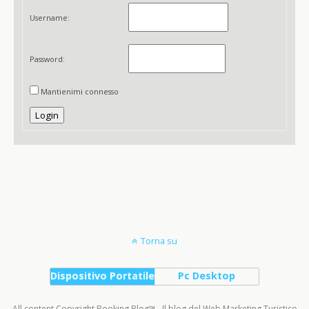
Username:
Password:
Mantienimi connesso
Login
Torna su
Dispositivo Portatile
Pc Desktop
All content Copyright Booking Blog™ - Il blog del Web Marketing Turistico