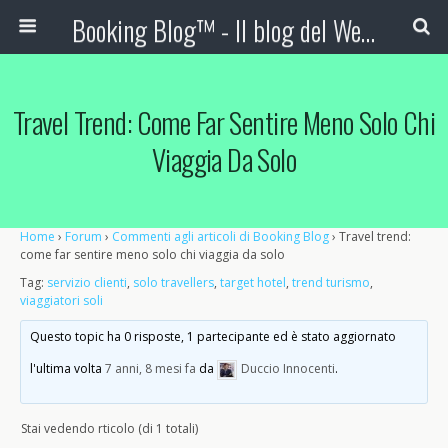
Booking Blog™ - Il blog del Web Marketing Turistico
Travel Trend: Come Far Sentire Meno Solo Chi
Viaggia Da Solo
Home
›
Forum
›
Commenti agli articoli di Booking Blog
›
Travel trend:
come far sentire meno solo chi viaggia da solo
Tag:
servizio clienti
,
solo travellers
,
target hotel
,
trend turismo
,
viaggiatori soli
Questo topic ha 0 risposte, 1 partecipante ed è stato aggiornato
l'ultima volta
7 anni, 8 mesi fa
da
Duccio Innocenti
.
Stai vedendo rticolo (di 1 totali)