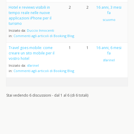
Hotel e reviews visibili in
2
2
16 anni, 3 mesi
tempo reale nelle nuove
fa
applicazioni iPhone per il
scuomo
turismo
Iniziato da:
Duccio Innocenti
in:
Commenti agli articoli di Booking Blog
Travel goes mobile: come
1
1
16 anni, 6 mesi
creare un sito mobile per il
fa
vostro hotel
sfarinel
Iniziato da:
sfarinel
in:
Commenti agli articoli di Booking Blog
Stai vedendo 6 discussioni - dal 1 al 6 (di 6 totali)