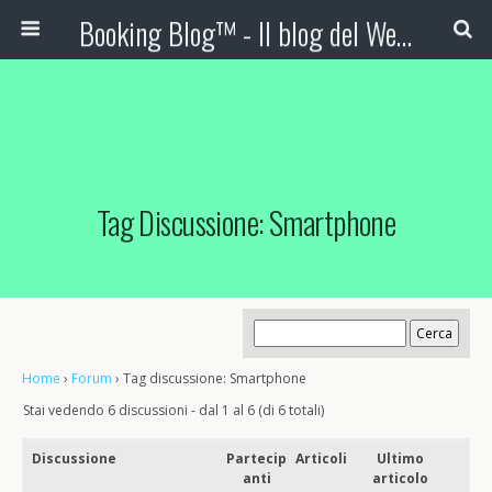
Booking Blog™ - Il blog del Web Marketing Turistico
Tag Discussione: Smartphone
Home
›
Forum
›
Tag discussione: Smartphone
Stai vedendo 6 discussioni - dal 1 al 6 (di 6 totali)
Discussione
Partecip
Articoli
Ultimo
anti
articolo