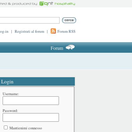
log-in
|
Registrati al forum
|
Forum RSS
Forum
Login
Username:
Password:
Mantienimi connesso