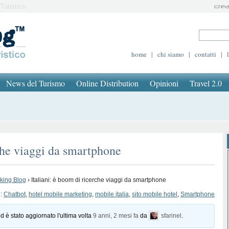
Turistico
home
|
chi siamo
|
contatti
|
News del Turismo
Online Distribution
Opinioni
Travel 2.0
rche viaggi da smartphone
oking Blog
›
Italiani: è boom di ricerche viaggi da smartphone
g:
Chatbot
,
hotel mobile marketing
,
mobile italia
,
sito mobile hotel
,
Smartphone
d è stato aggiornato l'ultima volta
9 anni, 2 mesi fa
da
sfarinel
.