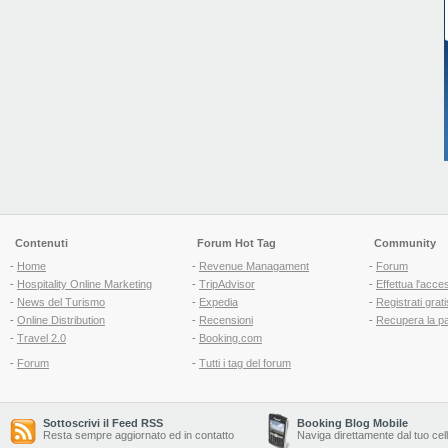
Contenuti
Forum Hot Tag
Community
-
Home
-
Revenue Managament
-
Forum
-
Hospitality Online Marketing
-
TripAdvisor
-
Effettua l'acce
-
News del Turismo
-
Expedia
-
Registrati grati
-
Online Distribution
-
Recensioni
-
Recupera la p
-
Travel 2.0
-
Booking.com
-
Forum
-
Tutti i tag del forum
Sottoscrivi il Feed RSS
Booking Blog Mobile
Resta sempre aggiornato ed in contatto
Naviga direttamente dal tuo cel