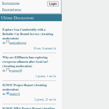
Registrazione
Login
Password persa
Ultime Discussioni
Explore Goa Comfortably with a
Reliable Car Rental Service (Awaiting
moderation)
da
amitsuklagoa
19 ore, 8 minuti fa
Why are EDHmeta fans exploring
evergreen edhmeta after GenCon?
(Awaiting moderation)
da
evarose30
1 giorno, 1 ora fa
IGNOU Project Report (Awaiting
moderation)
da
shakir12
2 giorni, 21 ore fa
IGNOU MBA Project Report (Awaiting