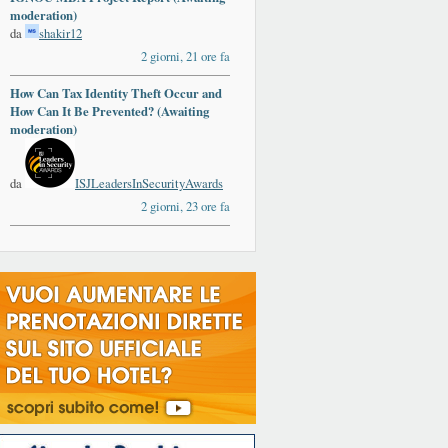
moderation)
da
shakir12
2 giorni, 21 ore fa
How Can Tax Identity Theft Occur and
How Can It Be Prevented? (Awaiting
moderation)
da
ISJLeadersInSecurityAwards
2 giorni, 23 ore fa