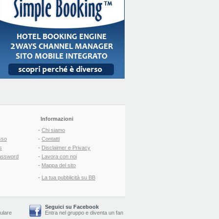
Informazioni
-
Chi siamo
sso
-
Contatti
s
-
Disclaimer e Privacy
assword
-
Lavora con noi
-
Mappa del sito
-
La tua pubblicità su BB
Seguici su Facebook
lulare
Entra nel gruppo
e
diventa un fan