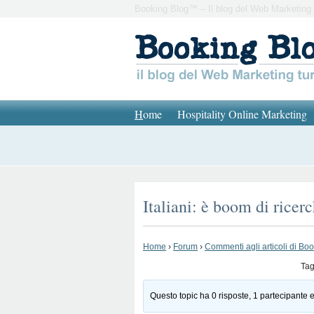
Booking Blog™ – Il blog del Web Marketing 
H
ome
Hospitality Online Marketing
Italiani: è boom di rice
Home
›
Forum
›
Commenti agli articoli di Bo
Ta
Questo topic ha 0 risposte, 1 partecipante e