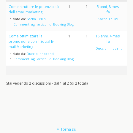
Come sfruttare le potenzialità
1
1
5 anni, 8 mesi
dell’email marketing
fa
Iniziato da:
Sacha Tellini
Sacha Tellini
in:
Commenti agli articoli di Booking Blog
Come ottimizzare la
1
1
15 anni, 4 mesi
promozione con il Social E-
fa
mail Marketing
Duccio Innocenti
Iniziato da:
Duccio Innocenti
in:
Commenti agli articoli di Booking Blog
Stai vedendo 2 discussioni - dal 1 al 2 (di 2 totali)
Torna su