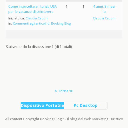
Come intercettare i turisti USA
1
1
4 anni, 3 mesi
per le vacanze di primavera
fa
Iniziato da:
Claudia Caponi
Claudia Caponi
in:
Commenti agli articoli di Booking Blog
Stai vedendo la discussione 1 (di 1 totali)
Torna su
Dispositivo Portatile
Pc Desktop
All content Copyright Booking Blog™ - Il blog del Web Marketing Turistico