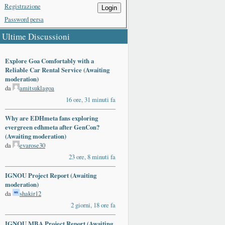
Registrazione
Login
Password persa
Ultime Discussioni
Explore Goa Comfortably with a
Reliable Car Rental Service (Awaiting
moderation)
da
amitsuklagoa
16 ore, 31 minuti fa
Why are EDHmeta fans exploring
evergreen edhmeta after GenCon?
(Awaiting moderation)
da
evarose30
23 ore, 8 minuti fa
IGNOU Project Report (Awaiting
moderation)
da
shakir12
2 giorni, 18 ore fa
IGNOU MBA Project Report (Awaiting