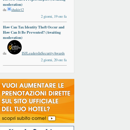
moderation)
da
shakir12
2 giorni, 19 ore fa
How Can Tax Identity Theft Occur and
How Can It Be Prevented? (Awaiting
moderation)
da
ISJLeadersInSecurityAwards
2 giorni, 20 ore fa