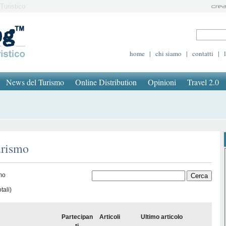
Turistico
home
|
chi siamo
|
contatti
|
News del Turismo
Online Distribution
Opinioni
Travel 2.0
urismo
smo
tali)
Partecipan
Articoli
Ultimo articolo