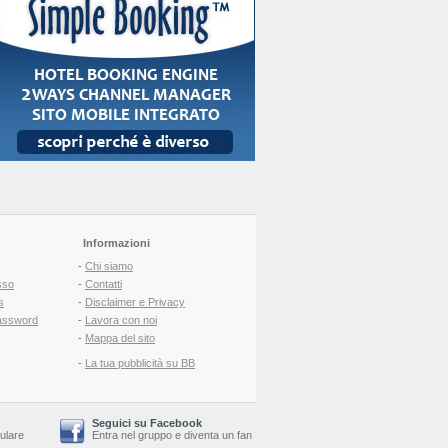
Informazioni
-
Chi siamo
sso
-
Contatti
s
-
Disclaimer e Privacy
assword
-
Lavora con noi
-
Mappa del sito
-
La tua pubblicità su BB
Seguici su Facebook
lulare
Entra nel gruppo
e
diventa un fan