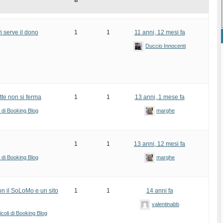
ti
i serve il dono
1
1
11 anni, 12 mesi fa
Duccio Innocenti
tte non si ferma
1
1
13 anni, 1 mese fa
i di Booking Blog
marghe
1
1
13 anni, 12 mesi fa
i di Booking Blog
marghe
on il SoLoMo e un sito
1
1
14 anni fa
valentinabb
icoli di Booking Blog