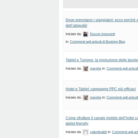
Dove prenotano i viaggiatori: ecco perché v
dell’ubiquità!
Iniziato da:
Duccio Innocenti
in:
Commenti agli articoli di Booking Blog
Tablet e Turismo: la rivoluzione delle tavole
Iniziato da:
marghe
in:
Commenti agli articol
Hotel e Tablet: campagne PPC più efficaci
Iniziato da:
marghe
in:
Commenti agli articol
Come sfruttare il canale mobile dell’hotel c
tablet-friendly
Iniziato da:
valentinabb
in:
Commenti agli art