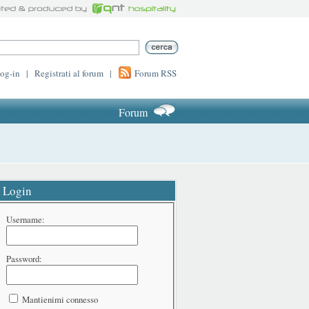
log-in
|
Registrati al forum
|
Forum RSS
Forum
Login
Username:
Password:
Mantienimi connesso