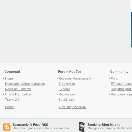
Contenuti
Forum Hot Tag
Community
-
Home
-
Revenue Managament
-
Forum
-
Hospitality Online Marketing
-
TripAdvisor
-
Effettua l'acce
-
News del Turismo
-
Expedia
-
Registrati grati
-
Online Distribution
-
Recensioni
-
Recupera la p
-
Travel 2.0
-
Booking.com
-
Forum
-
Tutti i tag del forum
Sottoscrivi il Feed RSS
Booking Blog Mobile
Resta sempre aggiornato ed in contatto
Naviga direttamente dal tuo cel