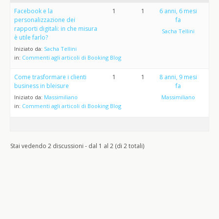
Facebook e la
1
1
6 anni, 6 mesi
personalizzazione dei
fa
rapporti digitali: in che misura
Sacha Tellini
è utile farlo?
Iniziato da:
Sacha Tellini
in:
Commenti agli articoli di Booking Blog
Come trasformare i clienti
1
1
8 anni, 9 mesi
business in bleisure
fa
Iniziato da:
Massimiliano
Massimiliano
in:
Commenti agli articoli di Booking Blog
Stai vedendo 2 discussioni - dal 1 al 2 (di 2 totali)