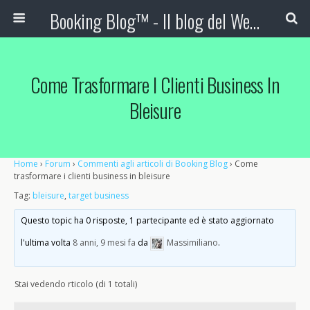
Booking Blog™ - Il blog del Web Marketing Turistico
Come Trasformare I Clienti Business In
Bleisure
Home
›
Forum
›
Commenti agli articoli di Booking Blog
›
Come
trasformare i clienti business in bleisure
Tag:
bleisure
,
target business
Questo topic ha 0 risposte, 1 partecipante ed è stato aggiornato
l'ultima volta
8 anni, 9 mesi fa
da
Massimiliano
.
Stai vedendo rticolo (di 1 totali)