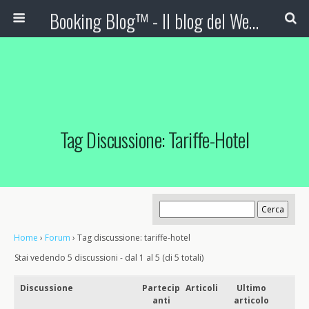
Booking Blog™ - Il blog del Web Marketing Turistico
Tag Discussione: Tariffe-Hotel
Home
›
Forum
›
Tag discussione: tariffe-hotel
Stai vedendo 5 discussioni - dal 1 al 5 (di 5 totali)
Discussione
Partecip
Articoli
Ultimo
anti
articolo