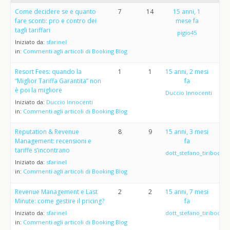
Come decidere se e quanto
7
14
15 anni, 1
fare sconti: pro e contro dei
mese fa
tagli tariffari
pigio45
Iniziato da:
sfarinel
in:
Commenti agli articoli di Booking Blog
Resort Fees: quando la
1
1
15 anni, 2 mesi
“Miglior Tariffa Garantita” non
fa
è poi la migliore
Duccio Innocenti
Iniziato da:
Duccio Innocenti
in:
Commenti agli articoli di Booking Blog
Reputation & Revenue
8
9
15 anni, 3 mesi
Management: recensioni e
fa
tariffe s’incontrano
dott_stefano_tiribocchi
Iniziato da:
sfarinel
in:
Commenti agli articoli di Booking Blog
Revenue Management e Last
2
2
15 anni, 7 mesi
Minute: come gestire il pricing?
fa
Iniziato da:
sfarinel
dott_stefano_tiribocchi
in:
Commenti agli articoli di Booking Blog