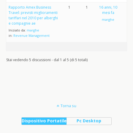
Rapporto Amex Business
1
1
16 anni, 10
Travel: previsti miglioramenti
mesi fa
tariffari nel 2010 per alberghi
marghe
e compagnie ae
Iniziato da:
marghe
in:
Revenue Management
Stai vedendo 5 discussioni - dal 1 al 5 (di 5 totali)
Torna su
Dispositivo Portatile
Pc Desktop