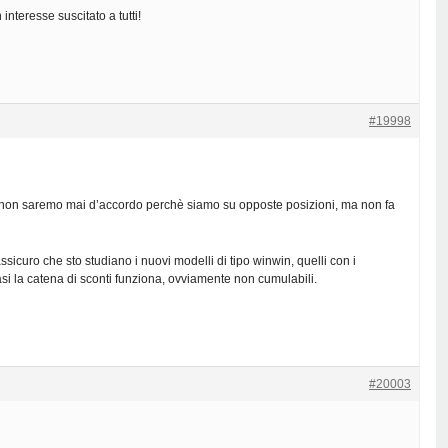
nteresse suscitato a tutti!
#19998
non saremo mai d’accordo perchè siamo su opposte posizioni, ma non fa
assicuro che sto studiano i nuovi modelli di tipo winwin, quelli con i
si la catena di sconti funziona, ovviamente non cumulabili.
#20003