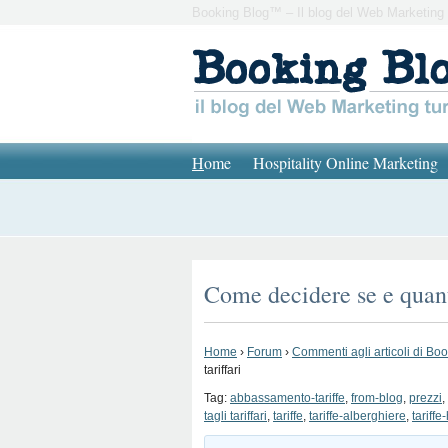
Booking Blog™ – Il blog del Web Marketing 
H
ome
Hospitality Online Marketing
Come decidere se e quanto 
Home
›
Forum
›
Commenti agli articoli di Bo
tariffari
Tag:
abbassamento-tariffe
,
from-blog
,
prezzi
,
tagli tariffari
,
tariffe
,
tariffe-alberghiere
,
tariffe