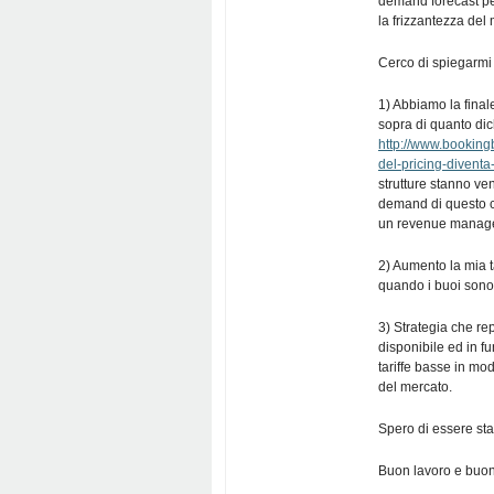
demand forecast per
la frizzantezza del
Cerco di spiegarmi
1) Abbiamo la finale
sopra di quanto dic
http://www.bookin
del-pricing-diventa
strutture stanno ve
demand di questo ca
un revenue manager,
2) Aumento la mia ta
quando i buoi sono 
3) Strategia che re
disponibile ed in f
tariffe basse in mo
del mercato.
Spero di essere sta
Buon lavoro e buoni