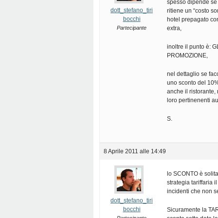
spesso dipende se i
dott_stefano_tiri
ritiene un “costo s
bocchi
hotel prepagato con
Partecipante
extra,
inoltre il punto
PROMOZIONE,
nel dettaglio se fa
uno sconto del 10% 
anche il ristorant
loro pertinenenti au
S.
8 Aprile 2011 alle 14:49
lo SCONTO è solita
strategia tariffari
incidenti che non 
dott_stefano_tiri
bocchi
Sicuramente la TAR