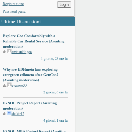
Registrazione
Login
Password persa
Ultime Discussioni
Explore Goa Comfortably with a
Reliable Car Rental Service (Awaiting
moderation)
da
amitsuklagoa
1 giorno, 23 ore fa
Why are EDHmeta fans exploring
evergreen edhmeta after GenCon?
(Awaiting moderation)
da
evarose30
2 giorni, 6 ore fa
IGNOU Project Report (Awaiting
moderation)
da
shakir12
4 giorni, 1 ora fa
IGNOU MBA Project Report (Awaiting