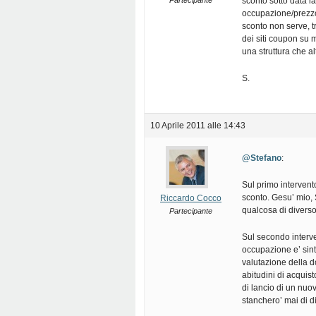
Partecipante
sconto sotto data l
occupazione/prezzo 
sconto non serve, t
dei siti coupon su
una struttura che a
S.
10 Aprile 2011 alle 14:43
@Stefano
:
Sul primo intervent
sconto. Gesu’ mio, S
Riccardo Cocco
qualcosa di diverso
Partecipante
Sul secondo interve
occupazione e’ sint
valutazione della d
abitudini di acquist
di lancio di un nu
stanchero’ mai di di