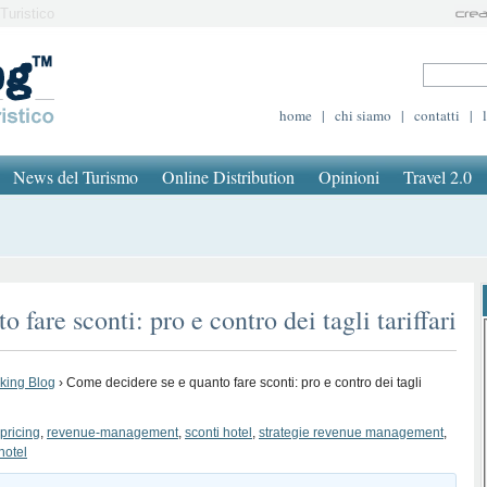
Turistico
home
|
chi siamo
|
contatti
|
News del Turismo
Online Distribution
Opinioni
Travel 2.0
fare sconti: pro e contro dei tagli tariffari
oking Blog
›
Come decidere se e quanto fare sconti: pro e contro dei tagli
pricing
,
revenue-management
,
sconti hotel
,
strategie revenue management
,
-hotel