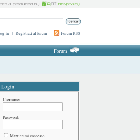
log-in
|
Registrati al forum
|
Forum RSS
Forum
Login
Username:
Password:
Mantienimi connesso