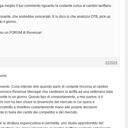
ga meglio il tuo commento riguardo la costante corsa al cambio tariffario.
ssante, che andrebbe sviscerato. E lo dico io che analizzo OTB, pick up
to il giorno..
 su un FORUM di Revenue!
#20004
uolo:
ntevento. Cosa intendo dire quando parlo di costante rincorsa al cambio
, conosco Revenue Manager che cambiano la tariffa ad una settimana data
 volte in un giorno. Questo tipo di comportamento, a mio parere, è il
hi non ha ben chiare le dinamiche del mercato in cui opera e
ostretto a rimettere costantemente mano alle proprie decisioni
e in balia dei cambi dei competitor e del mercato.
e la struttura organizzativa lo permetta, uno studio approfondito del