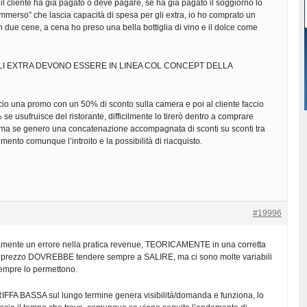
l cliente ha gia pagato o deve pagare, se ha gia pagato il soggiorno lo
ommerso” che lascia capacità di spesa per gli extra, io ho comprato un
 due cene, a cena ho preso una bella bottiglia di vino e il dolce come
 è: GLI EXTRA DEVONO ESSERE IN LINEA COL CONCEPT DELLA
ccio una promo con un 50% di sconto sulla camera e poi al cliente faccio
se usufruisce del ristorante, difficilmente lo tirerò dentro a comprare
e, ma se genero una concatenazione accompagnata di sconti su sconti tra
mento comunque l’introito e la possibilità di riacquisto.
#19996
mente un errore nella pratica revenue, TEORICAMENTE in una corretta
a il prezzo DOVREBBE tendere sempre a SALIRE, ma ci sono molte variabili
sempre lo permettono.
IFFA BASSA sul lungo termine genera visibilità/domanda e funziona, lo