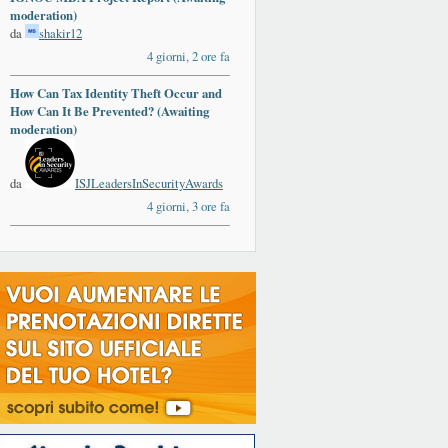
moderation)
da
shakir12
4 giorni, 2 ore fa
How Can Tax Identity Theft Occur and
How Can It Be Prevented? (Awaiting
moderation)
da
ISJLeadersInSecurityAwards
4 giorni, 3 ore fa