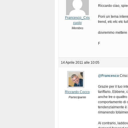
Riccardo ciao, spie
Poni un tema intere
Francesco_Cris
trend, etc etc etc tut
cuolo
Membro
dovremmo mettere
F
14 Aprile 2011 alle 10:05
@Francesco
Crisc
Grazie per il tuo i
tariffario. Ebbene
Riccardo Cocco
anche tre o quattro
Partecipante
comportamento di c
tendenzialmente è c
rimanendo totalment
Al contrario, laddov