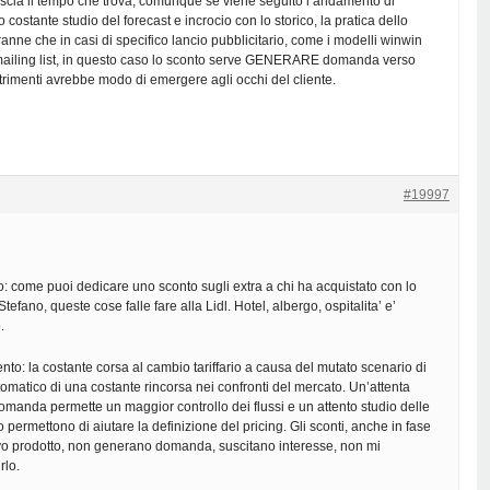
ascia il tempo che trova, comunque se viene seguito l’andamento di
costante studio del forecast e incrocio con lo storico, la pratica dello
ranne che in casi di specifico lancio pubblicitario, come i modelli winwin
 mailing list, in questo caso lo sconto serve GENERARE domanda verso
ltrimenti avrebbe modo di emergere agli occhi del cliente.
#19997
o: come puoi dedicare uno sconto sugli extra a chi ha acquistato con lo
tefano, queste cose falle fare alla Lidl. Hotel, albergo, ospitalita’ e’
.
nto: la costante corsa al cambio tariffario a causa del mutato scenario di
omatico di una costante rincorsa nei confronti del mercato. Un’attenta
omanda permette un maggior controllo dei flussi e un attento studio delle
o permettono di aiutare la definizione del pricing. Gli sconti, anche in fase
ovo prodotto, non generano domanda, suscitano interesse, non mi
rlo.