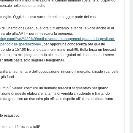
metterà una minor interazione al cambio tariffario costante anticipando
 mercato nelle sue dinamiche.
 meglio. Oggi che cosa succede nella maggior parte dei casi:
 di Champions League, allora tutti alziamo le tariffe (a volte anche al di
hiarato alla APT – per rinfrescarci la memoria:
gblog.com/l%e2%80%99anti-revenue-management-quando-la-gestione-
-pericolosa-speculazione/
, per opportuna conoscenza ora queste
ndendo a 157,00 Euro le date incriminate, mah!!!). Bella forza un forecast
libro, ora mi spiego quando alcuni albergatori mi dicono, non ci serve
 infatti basta solo seguire i telegiornali…..
riffa all’aumentare dell’occupazione, rincorro il mercato, chiudo i cancelli
già fuori.
puto più valida: costruire un demand forecast segmentato per giorno
unzione di questo elaborare la tariffa di vendita chiudendo e limitando
do da generare un riscontro più efficace rispetto all’attesa di dinamismo
to esaustivo.
 demand forecast a tutti!