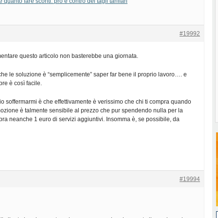
uanto fare sconti: pro e contro dei tagli tariffari
#19992
entare questo articolo non basterebbe una giornata.
i che le soluzione è “semplicemente” saper far bene il proprio lavoro…. e
e è così facile.
io soffermarmi è che effettivamente è verissimo che chi ti compra quando
ozione è talmente sensibile al prezzo che pur spendendo nulla per la
ra neanche 1 euro di servizi aggiuntivi. Insomma è, se possibile, da
#19994