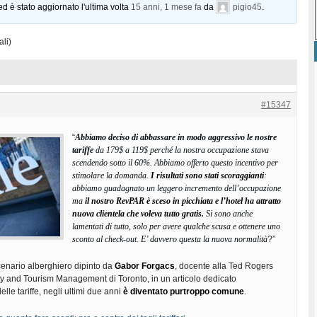
ed è stato aggiornato l'ultima volta
15 anni, 1 mese fa
da
pigio45
.
ali)
#15347
“
Abbiamo deciso di abbassare in modo aggressivo le nostre
tariffe
da 179$ a 119$ perché la nostra occupazione stava
scendendo sotto il 60%. Abbiamo offerto questo incentivo per
stimolare la domanda.
I risultati sono stati scoraggianti
:
abbiamo guadagnato un leggero incremento dell’occupazione
ma
il nostro RevPAR è sceso in picchiata e l’hotel ha attratto
nuova clientela che voleva tutto gratis.
Si sono anche
lamentati di tutto, solo per avere qualche scusa e ottenere uno
sconto al check-out. E’ davvero questa la nuova normalità
?”
cenario alberghiero dipinto da
Gabor Forgacs
, docente alla Ted Rogers
ty and Tourism Management di Toronto, in un articolo dedicato
lle tariffe, negli ultimi due anni
è diventato purtroppo comune
.