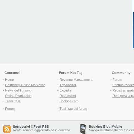
Contenuti
Forum Hot Tag
Community
-
Home
-
Revenue Managament
-
Forum
-
Hospitality Online Marketing
-
TripAdvisor
-
Effettua l'acce
-
News del Turismo
-
Expedia
-
Registrati grati
-
Online Distribution
-
Recensioni
-
Recupera la p
-
Travel 2.0
-
Booking.com
-
Forum
-
Tutti i tag del forum
Sottoscrivi il Feed RSS
Booking Blog Mobile
Resta sempre aggiornato ed in contatto
Naviga direttamente dal tuo cel