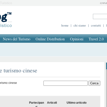
Turistico
home
|
chi siamo
|
contatti
|
News del Turismo
Online Distribution
Opinioni
Travel 2.0
e turismo cinese
urismo cinese
Partecipan
Articoli
Ultimo articolo