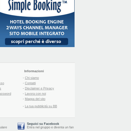
Informazioni
-
Chi siamo
sso
-
Contatti
s
-
Disclaimer e Privacy
assword
-
Lavora con noi
-
Mappa del sito
-
La tua pubblicità su BB
Seguici su Facebook
lulare
Entra nel gruppo
e
diventa un fan