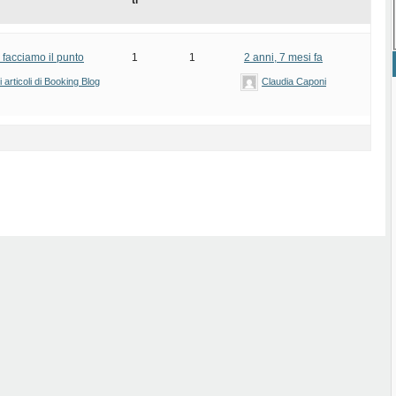
ti
: facciamo il punto
1
1
2 anni, 7 mesi fa
articoli di Booking Blog
Claudia Caponi