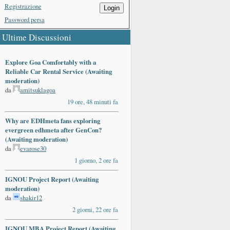
Registrazione
Login
Password persa
Ultime Discussioni
Explore Goa Comfortably with a
Reliable Car Rental Service (Awaiting
moderation)
da
amitsuklagoa
19 ore, 48 minuti fa
Why are EDHmeta fans exploring
evergreen edhmeta after GenCon?
(Awaiting moderation)
da
evarose30
1 giorno, 2 ore fa
IGNOU Project Report (Awaiting
moderation)
da
shakir12
2 giorni, 22 ore fa
IGNOU MBA Project Report (Awaiting