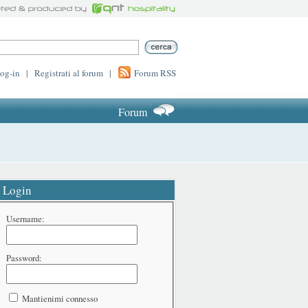
log-in
|
Registrati al forum
|
Forum RSS
Forum
Login
Username:
Password:
Mantienimi connesso