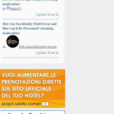
moderation)
da
shakir12
2 giorni, 22 ore fa
How Can Tax Identity Theft Occur and
How Can It Be Prevented? (Awaiting
moderation)
da
ISJLeadersInSecurityAwards
2 giorni, 23 ore fa