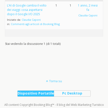
L’AI di Google cambia il volto
1
1
1 anno, 2 mesi
dei viaggi: cosa aspettarsi
fa
dopo il Google I/O 2025
Claudia Caponi
Iniziato da:
Claudia Caponi
in:
Commenti agli articoli di Booking Blog
Stai vedendo la discussione 1 (di 1 totali)
Torna su
Dispositivo Portatile
Pc Desktop
All content Copyright Booking Blog™ - Il blog del Web Marketing Turistico