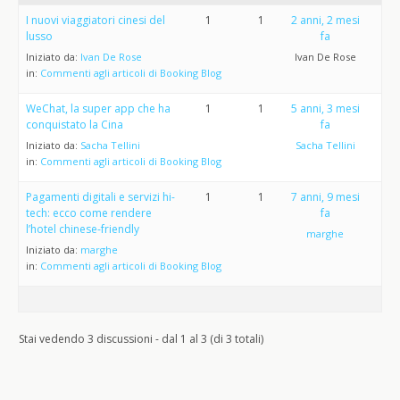
I nuovi viaggiatori cinesi del
1
1
2 anni, 2 mesi
lusso
fa
Iniziato da:
Ivan De Rose
Ivan De Rose
in:
Commenti agli articoli di Booking Blog
WeChat, la super app che ha
1
1
5 anni, 3 mesi
conquistato la Cina
fa
Iniziato da:
Sacha Tellini
Sacha Tellini
in:
Commenti agli articoli di Booking Blog
Pagamenti digitali e servizi hi-
1
1
7 anni, 9 mesi
tech: ecco come rendere
fa
l’hotel chinese-friendly
marghe
Iniziato da:
marghe
in:
Commenti agli articoli di Booking Blog
Stai vedendo 3 discussioni - dal 1 al 3 (di 3 totali)