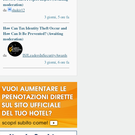
moderation)
da
shakir12
3 giorni, 5 ore fa
How Can Tax Identity Theft Occur and
How Can It Be Prevented? (Awaiting
moderation)
da
ISJLeadersInSecurityAwards
3 giorni, 6 ore fa