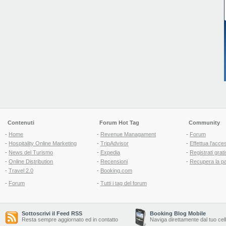
Contenuti
Forum Hot Tag
Community
-
Home
-
Revenue Managament
-
Forum
-
Hospitality Online Marketing
-
TripAdvisor
-
Effettua l'acce
-
News del Turismo
-
Expedia
-
Registrati grati
-
Online Distribution
-
Recensioni
-
Recupera la p
-
Travel 2.0
-
Booking.com
-
Forum
-
Tutti i tag del forum
Sottoscrivi il Feed RSS
Booking Blog Mobile
Resta sempre aggiornato ed in contatto
Naviga direttamente dal tuo cel