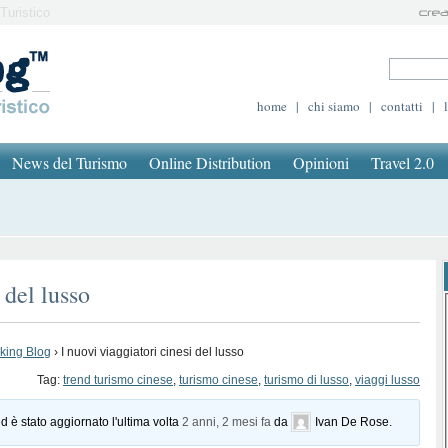
Turistico
home
|
chi siamo
|
contatti
|
News del Turismo
Online Distribution
Opinioni
Travel 2.0
 del lusso
oking Blog
›
I nuovi viaggiatori cinesi del lusso
Tag:
trend turismo cinese
,
turismo cinese
,
turismo di lusso
,
viaggi lusso
d è stato aggiornato l'ultima volta
2 anni, 2 mesi fa
da
Ivan De Rose
.