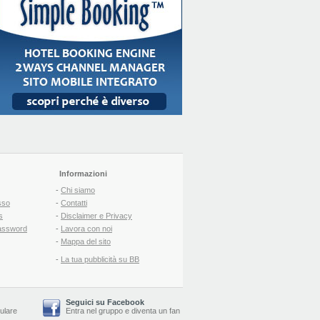
Informazioni
-
Chi siamo
sso
-
Contatti
s
-
Disclaimer e Privacy
assword
-
Lavora con noi
-
Mappa del sito
-
La tua pubblicità su BB
Seguici su Facebook
lulare
Entra nel gruppo
e
diventa un fan