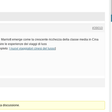
#39010
di Marriott emerge come la crescente ricchezza della classe media in Cina
nire le esperienze dei viaggi di luss
ompleto:
I nuovi viaggiatori cinesi del lusso
]
ta discussione.