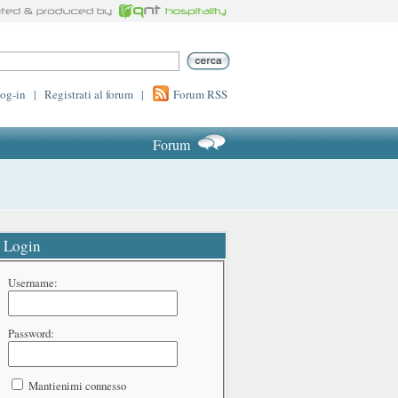
log-in
|
Registrati al forum
|
Forum RSS
Forum
Login
Username:
Password:
Mantienimi connesso