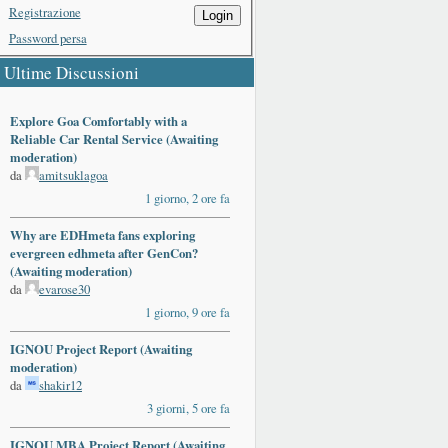
Registrazione
Login
Password persa
Ultime Discussioni
Explore Goa Comfortably with a
Reliable Car Rental Service (Awaiting
moderation)
da
amitsuklagoa
1 giorno, 2 ore fa
Why are EDHmeta fans exploring
evergreen edhmeta after GenCon?
(Awaiting moderation)
da
evarose30
1 giorno, 9 ore fa
IGNOU Project Report (Awaiting
moderation)
da
shakir12
3 giorni, 5 ore fa
IGNOU MBA Project Report (Awaiting