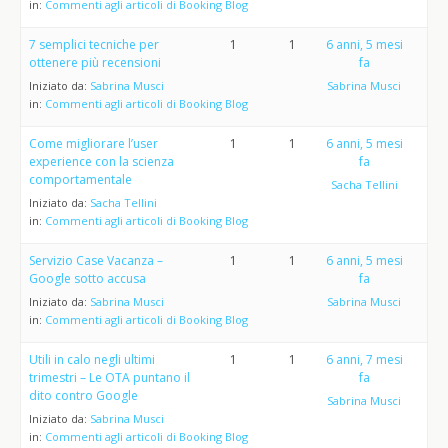
in:
Commenti agli articoli di Booking Blog
7 semplici tecniche per
1
1
6 anni, 5 mesi
ottenere più recensioni
fa
Iniziato da:
Sabrina Musci
Sabrina Musci
in:
Commenti agli articoli di Booking Blog
Come migliorare l’user
1
1
6 anni, 5 mesi
experience con la scienza
fa
comportamentale
Sacha Tellini
Iniziato da:
Sacha Tellini
in:
Commenti agli articoli di Booking Blog
Servizio Case Vacanza –
1
1
6 anni, 5 mesi
Google sotto accusa
fa
Iniziato da:
Sabrina Musci
Sabrina Musci
in:
Commenti agli articoli di Booking Blog
Utili in calo negli ultimi
1
1
6 anni, 7 mesi
trimestri – Le OTA puntano il
fa
dito contro Google
Sabrina Musci
Iniziato da:
Sabrina Musci
in:
Commenti agli articoli di Booking Blog