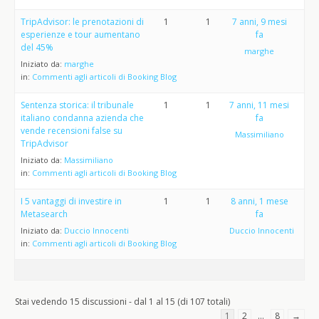
TripAdvisor: le prenotazioni di
1
1
7 anni, 9 mesi
esperienze e tour aumentano
fa
del 45%
marghe
Iniziato da:
marghe
in:
Commenti agli articoli di Booking Blog
Sentenza storica: il tribunale
1
1
7 anni, 11 mesi
italiano condanna azienda che
fa
vende recensioni false su
Massimiliano
TripAdvisor
Iniziato da:
Massimiliano
in:
Commenti agli articoli di Booking Blog
I 5 vantaggi di investire in
1
1
8 anni, 1 mese
Metasearch
fa
Iniziato da:
Duccio Innocenti
Duccio Innocenti
in:
Commenti agli articoli di Booking Blog
Stai vedendo 15 discussioni - dal 1 al 15 (di 107 totali)
1
2
…
8
→