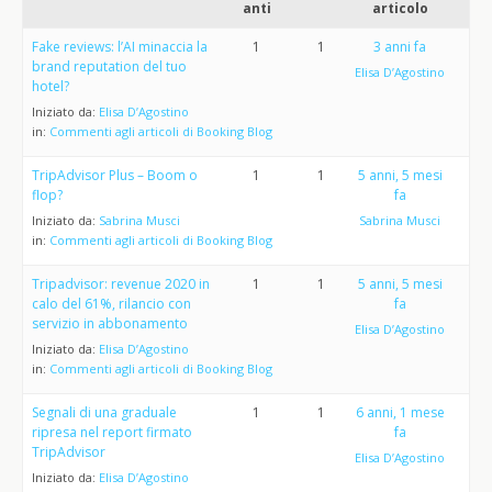
anti
articolo
Fake reviews: l’AI minaccia la
1
1
3 anni fa
brand reputation del tuo
Elisa D’Agostino
hotel?
Iniziato da:
Elisa D’Agostino
in:
Commenti agli articoli di Booking Blog
TripAdvisor Plus – Boom o
1
1
5 anni, 5 mesi
flop?
fa
Iniziato da:
Sabrina Musci
Sabrina Musci
in:
Commenti agli articoli di Booking Blog
Tripadvisor: revenue 2020 in
1
1
5 anni, 5 mesi
calo del 61%, rilancio con
fa
servizio in abbonamento
Elisa D’Agostino
Iniziato da:
Elisa D’Agostino
in:
Commenti agli articoli di Booking Blog
Segnali di una graduale
1
1
6 anni, 1 mese
ripresa nel report firmato
fa
TripAdvisor
Elisa D’Agostino
Iniziato da:
Elisa D’Agostino