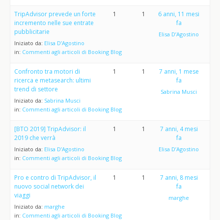
TripAdvisor prevede un forte
1
1
6 anni, 11 mesi
incremento nelle sue entrate
fa
pubblicitarie
Elisa D’Agostino
Iniziato da:
Elisa D’Agostino
in:
Commenti agli articoli di Booking Blog
Confronto tra motori di
1
1
7 anni, 1 mese
ricerca e metasearch: ultimi
fa
trend di settore
Sabrina Musci
Iniziato da:
Sabrina Musci
in:
Commenti agli articoli di Booking Blog
[BTO 2019] TripAdvisor: il
1
1
7 anni, 4 mesi
2019 che verrà
fa
Iniziato da:
Elisa D’Agostino
Elisa D’Agostino
in:
Commenti agli articoli di Booking Blog
Pro e contro di TripAdvisor, il
1
1
7 anni, 8 mesi
nuovo social network dei
fa
viaggi
marghe
Iniziato da:
marghe
in:
Commenti agli articoli di Booking Blog