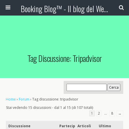
Booking Blog™ - Il blog del Web Marketing Turistico
Tag Discussione: Tripadvisor
Home
›
Forum
›
Tag discussione: tripadvisor
Stai vedendo 15 discussioni - dal 1 al 15 (di 107 totali)
1
2
…
8
→
Discussione
Partecip
Articoli
Ultimo