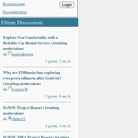
Registrazione
Login
Password persa
Ultime Discussioni
Explore Goa Comfortably with a
Reliable Car Rental Service (Awaiting
moderation)
da
amitsuklagoa
2 giorni, 2 ore fa
Why are EDHmeta fans exploring
evergreen edhmeta after GenCon?
(Awaiting moderation)
da
evarose30
2 giorni, 9 ore fa
IGNOU Project Report (Awaiting
moderation)
da
shakir12
4 giorni, 4 ore fa
IGNOU MBA Project Report (Awaiting