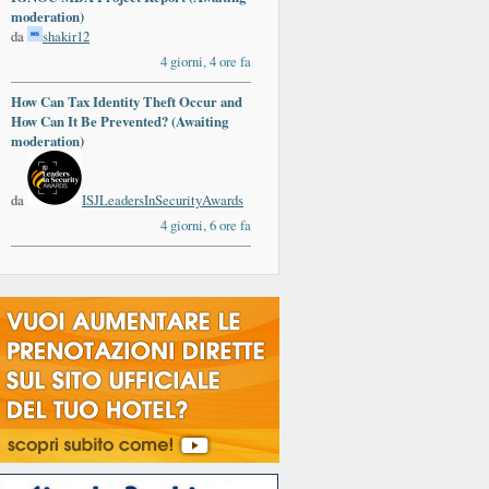
moderation)
da
shakir12
4 giorni, 4 ore fa
How Can Tax Identity Theft Occur and
How Can It Be Prevented? (Awaiting
moderation)
da
ISJLeadersInSecurityAwards
4 giorni, 6 ore fa