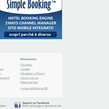
Informazioni
-
Chi siamo
sso
-
Contatti
s
-
Disclaimer e Privacy
assword
-
Lavora con noi
-
Mappa del sito
-
La tua pubblicità su BB
Seguici su Facebook
lulare
Entra nel gruppo
e
diventa un fan