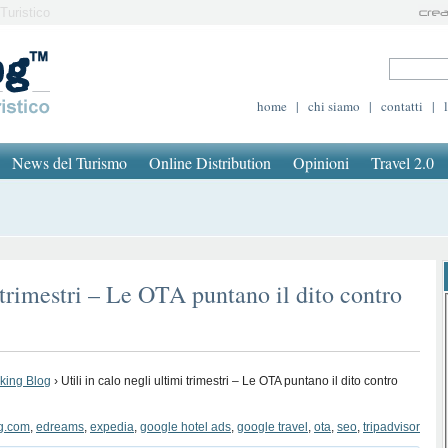
Turistico
home
|
chi siamo
|
contatti
|
News del Turismo
Online Distribution
Opinioni
Travel 2.0
i trimestri – Le OTA puntano il dito contro
oking Blog
›
Utili in calo negli ultimi trimestri – Le OTA puntano il dito contro
g.com
,
edreams
,
expedia
,
google hotel ads
,
google travel
,
ota
,
seo
,
tripadvisor