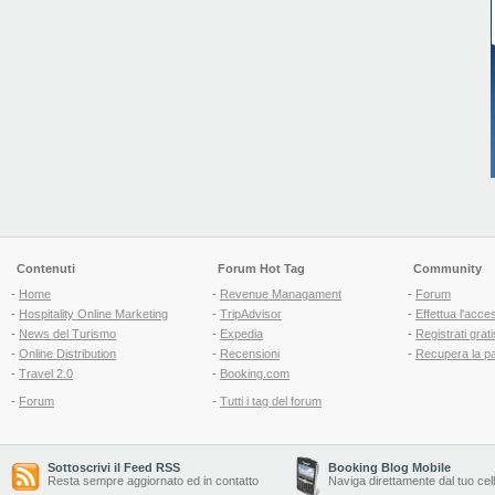
Contenuti
Forum Hot Tag
Community
-
Home
-
Revenue Managament
-
Forum
-
Hospitality Online Marketing
-
TripAdvisor
-
Effettua l'acce
-
News del Turismo
-
Expedia
-
Registrati grati
-
Online Distribution
-
Recensioni
-
Recupera la p
-
Travel 2.0
-
Booking.com
-
Forum
-
Tutti i tag del forum
Sottoscrivi il Feed RSS
Booking Blog Mobile
Resta sempre aggiornato ed in contatto
Naviga direttamente dal tuo cel