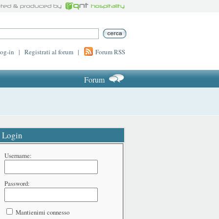
log-in
|
Registrati al forum
|
Forum RSS
Forum
Login
Username:
Password:
Mantienimi connesso