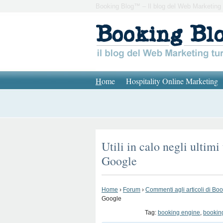
Booking Blog™ – Il blog del Web Marketing 
H
ome
Hospitality Online Marketing
Utili in calo negli ultim
Google
Home
›
Forum
›
Commenti agli articoli di Bo
Google
Tag:
booking engine
,
bookin