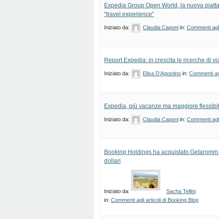
Expedia Group Open World, la nuova piatt
“travel experience”
Iniziato da:
Claudia Caponi
in:
Commenti agli 
Report Expedia: in crescita le ricerche di v
Iniziato da:
Elisa D’Agostino
in:
Commenti agl
Expedia, più vacanze ma maggiore flessibil
Iniziato da:
Claudia Caponi
in:
Commenti agli 
Booking Holdings ha acquistato Getaromm pe
dollari
Iniziato da:
Sacha Tellini
in:
Commenti agli articoli di Booking Blog