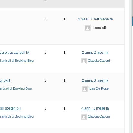
ti
1
1
4 mesi, 3 settimane fa
maurizioB
ggio basato sull’IA
1
1
2 anni, 2 mesi fa
articoli di Booking Blog
Claudia Caponi
i Skift
1
1
2 anni, 3 mesi fa
rticoli di Booking Blog
Ivan De Rose
gi sostenibili
1
1
4 anni, 1 mese fa
articoli di Booking Blog
Claudia Caponi