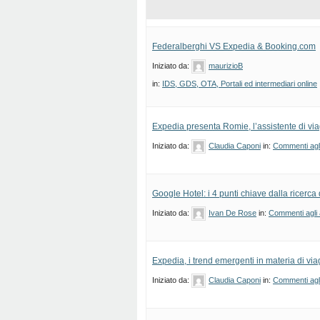
Federalberghi VS Expedia & Booking.com
Iniziato da:
maurizioB
in:
IDS, GDS, OTA, Portali ed intermediari online
Expedia presenta Romie, l’assistente di via
Iniziato da:
Claudia Caponi
in:
Commenti agli 
Google Hotel: i 4 punti chiave dalla ricerca d
Iniziato da:
Ivan De Rose
in:
Commenti agli a
Expedia, i trend emergenti in materia di viag
Iniziato da:
Claudia Caponi
in:
Commenti agli 