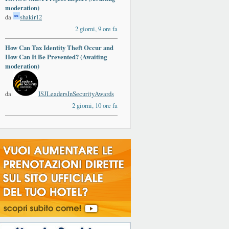
moderation)
da
shakir12
2 giorni, 9 ore fa
How Can Tax Identity Theft Occur and
How Can It Be Prevented? (Awaiting
moderation)
da
ISJLeadersInSecurityAwards
2 giorni, 10 ore fa