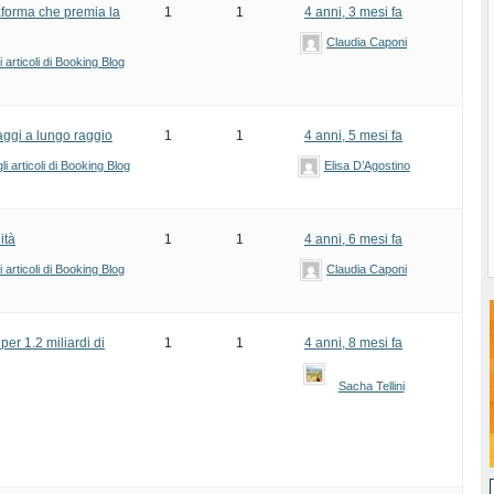
aforma che premia la
1
1
4 anni, 3 mesi fa
Claudia Caponi
articoli di Booking Blog
iaggi a lungo raggio
1
1
4 anni, 5 mesi fa
i articoli di Booking Blog
Elisa D’Agostino
ità
1
1
4 anni, 6 mesi fa
articoli di Booking Blog
Claudia Caponi
r 1.2 miliardi di
1
1
4 anni, 8 mesi fa
Sacha Tellini