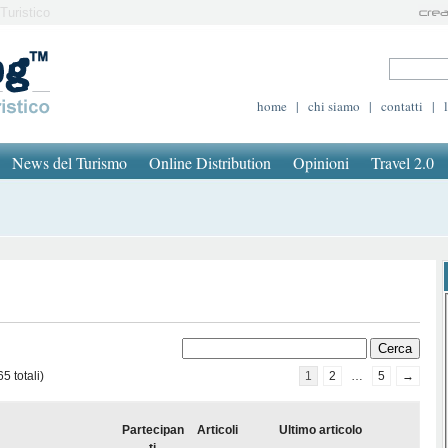
Turistico
home
|
chi siamo
|
contatti
|
News del Turismo
Online Distribution
Opinioni
Travel 2.0
5 totali)
1
2
…
5
→
Partecipan
Articoli
Ultimo articolo