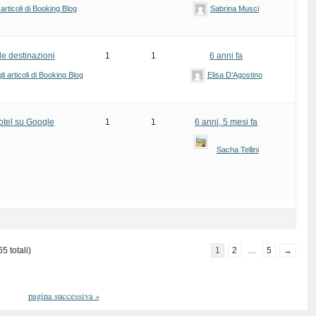
articoli di Booking Blog
Sabrina Musci
le destinazioni
1
1
6 anni fa
i articoli di Booking Blog
Elisa D’Agostino
otel su Google
1
1
6 anni, 5 mesi fa
Sacha Tellini
5 totali)
1
2
…
5
→
pagina successiva
»