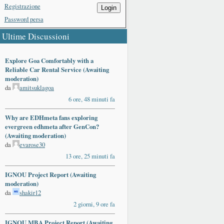
Registrazione
Login
Password persa
Ultime Discussioni
Explore Goa Comfortably with a
Reliable Car Rental Service (Awaiting
moderation)
da
amitsuklagoa
6 ore, 48 minuti fa
Why are EDHmeta fans exploring
evergreen edhmeta after GenCon?
(Awaiting moderation)
da
evarose30
13 ore, 25 minuti fa
IGNOU Project Report (Awaiting
moderation)
da
shakir12
2 giorni, 9 ore fa
IGNOU MBA Project Report (Awaiting