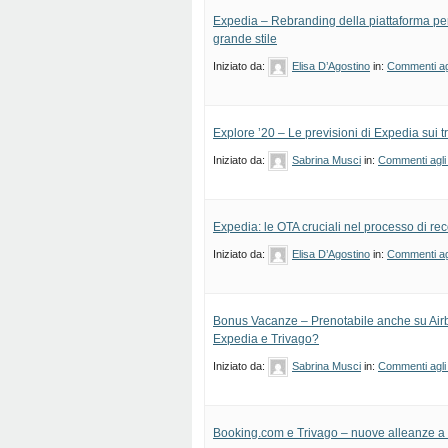
Expedia – Rebranding della piattaforma per
grande stile
Iniziato da:
Elisa D’Agostino
in:
Commenti agl
Explore ’20 – Le previsioni di Expedia sui t
Iniziato da:
Sabrina Musci
in:
Commenti agli 
Expedia: le OTA cruciali nel processo di re
Iniziato da:
Elisa D’Agostino
in:
Commenti agl
Bonus Vacanze – Prenotabile anche su Air
Expedia e Trivago?
Iniziato da:
Sabrina Musci
in:
Commenti agli 
Booking.com e Trivago – nuove alleanze a s