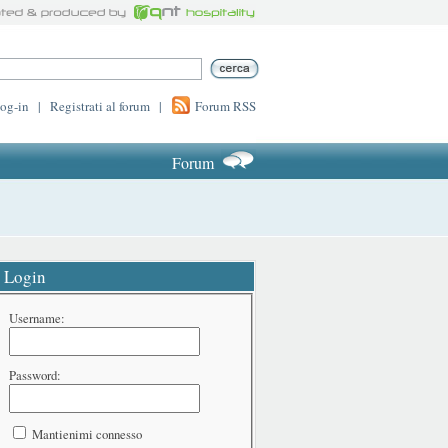
log-in
|
Registrati al forum
|
Forum RSS
Forum
Login
Username:
Password:
Mantienimi connesso