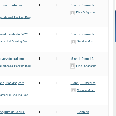
 una ripartenza in
1
1
5 anni, 3 mesi fa
Elisa D’Agostino
i articoli di Booking Blog
ravel trends del 2021
1
1
5 anni, 7 mesi fa
articoli di Booking Blog
Sabrina Musci
covery del turismo
1
1
5 anni, 9 mesi fa
i articoli di Booking Blog
Elisa D’Agostino
bnb, Booking.com,
1
1
5 anni, 10 mesi fa
Sabrina Musci
articoli di Booking Blog
eguito della crisi
1
1
6 anni fa