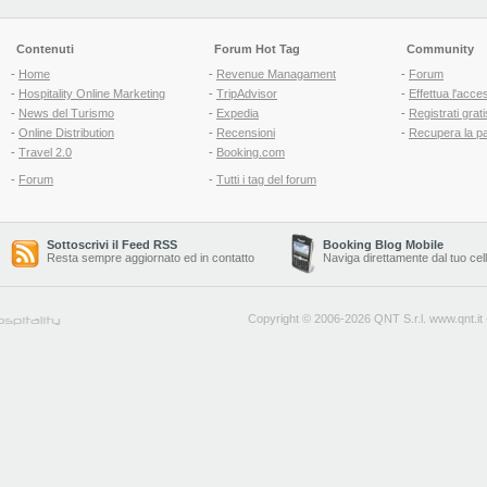
Contenuti
Forum Hot Tag
Community
-
Home
-
Revenue Managament
-
Forum
-
Hospitality Online Marketing
-
TripAdvisor
-
Effettua l'acce
-
News del Turismo
-
Expedia
-
Registrati grati
-
Online Distribution
-
Recensioni
-
Recupera la p
-
Travel 2.0
-
Booking.com
-
Forum
-
Tutti i tag del forum
Sottoscrivi il Feed RSS
Booking Blog Mobile
Resta sempre aggiornato ed in contatto
Naviga direttamente dal tuo cel
Copyright © 2006-2026 QNT S.r.l.
www.qnt.it