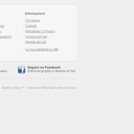
Informazioni
-
Chi siamo
sso
-
Contatti
s
-
Disclaimer e Privacy
assword
-
Lavora con noi
-
Mappa del sito
-
La tua pubblicità su BB
Seguici su Facebook
lulare
Entra nel gruppo
e
diventa un fan
-
Booking Blog
™ -
Il blog del Web Marketing Turistico