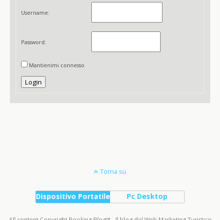
Username:
Password:
Mantienimi connesso
Login
Torna su
Dispositivo Portatile
Pc Desktop
All content Copyright Booking Blog™ - Il blog del Web Marketing Turistico