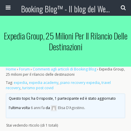
Booking Blog™ - Il blog del Web Marketing Turistico
Expedia Group, 25 Milioni Per Il Rilancio Delle
Destinazioni
Home
›
Forum
›
Commenti agli articoli di Booking Blog
›
Expedia Group,
25 milioni per il rilancio delle destinazioni
Tag:
expedia
,
expedia academy
,
piano recovery expedia
,
travel
recovery
,
turismo post covid
Questo topic ha 0 risposte, 1 partecipante ed è stato aggiornato
l'ultima volta
6 anni fa
da
Elisa D’Agostino
.
Stai vedendo rticolo (di 1 totali)