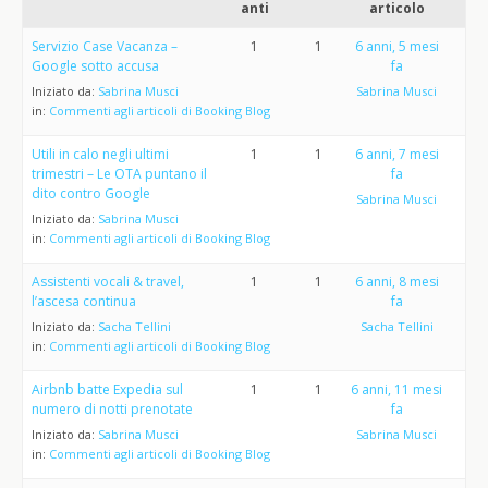
anti
articolo
Servizio Case Vacanza –
1
1
6 anni, 5 mesi
Google sotto accusa
fa
Iniziato da:
Sabrina Musci
Sabrina Musci
in:
Commenti agli articoli di Booking Blog
Utili in calo negli ultimi
1
1
6 anni, 7 mesi
trimestri – Le OTA puntano il
fa
dito contro Google
Sabrina Musci
Iniziato da:
Sabrina Musci
in:
Commenti agli articoli di Booking Blog
Assistenti vocali & travel,
1
1
6 anni, 8 mesi
l’ascesa continua
fa
Iniziato da:
Sacha Tellini
Sacha Tellini
in:
Commenti agli articoli di Booking Blog
Airbnb batte Expedia sul
1
1
6 anni, 11 mesi
numero di notti prenotate
fa
Iniziato da:
Sabrina Musci
Sabrina Musci
in:
Commenti agli articoli di Booking Blog