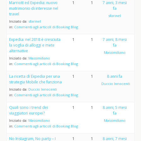
Marriott ed Expedia: nuovo
1
1
7 anni, 3 mesi
matrimonio di interesse nel
fa
travel
sfarinel
Iniziato da:
sfarinel
in:
Commenti agli articoli di Booking Blog
Expedia: nel 2018 è cresciuta
1
1
7 anni, 8 mesi
la voglia di alloggi e mete
fa
alternative
Massimiliano
Iniziato da:
Massimiliano
in:
Commenti agli articoli di Booking Blog
La ricetta di Expedia per una
1
1
8 anni fa
strategia Mobile che funziona
Duccio Innocenti
Iniziato da:
Duccio Innocenti
in:
Commenti agli articoli di Booking Blog
Quali sono i trend dei
1
1
8 anni, 5 mesi
viaggiatori europei?
fa
Iniziato da:
Massimiliano
Massimiliano
in:
Commenti agli articoli di Booking Blog
No Instagram, No party – I
1
1
8 anni, 7 mesi