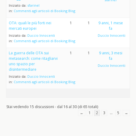
Iniziato da:
sfarinel
in:
Commenti agli articoli di Booking Blog
OTA: quali le più forti nei
1
1
9 anni, 1 mese
mercati europei
fa
Iniziato da:
Duccio Innocenti
Duccio Innocenti
in:
Commenti agli articoli di Booking Blog
La guerra delle OTA sui
1
1
9 anni, 3 mesi
metasearch: come ritagliarvi
fa
uno spazio per
Duccio Innocenti
disintermediare
Iniziato da:
Duccio Innocenti
in:
Commenti agli articoli di Booking Blog
Stai vedendo 15 discussioni - dal 16 al 30 (di 65 totali)
←
1
2
3
…
5
→