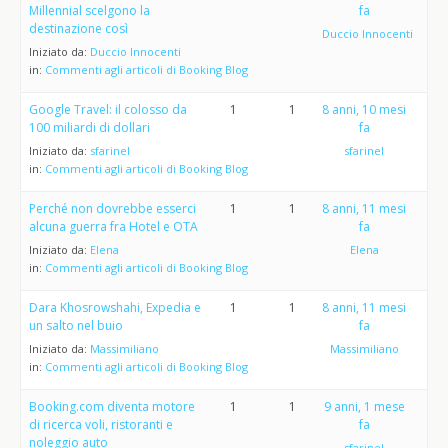
Millennial scelgono la
fa
destinazione così
Duccio Innocenti
Iniziato da:
Duccio Innocenti
in:
Commenti agli articoli di Booking Blog
Google Travel: il colosso da
1
1
8 anni, 10 mesi
100 miliardi di dollari
fa
Iniziato da:
sfarinel
sfarinel
in:
Commenti agli articoli di Booking Blog
Perché non dovrebbe esserci
1
1
8 anni, 11 mesi
alcuna guerra fra Hotel e OTA
fa
Iniziato da:
Elena
Elena
in:
Commenti agli articoli di Booking Blog
Dara Khosrowshahi, Expedia e
1
1
8 anni, 11 mesi
un salto nel buio
fa
Iniziato da:
Massimiliano
Massimiliano
in:
Commenti agli articoli di Booking Blog
Booking.com diventa motore
1
1
9 anni, 1 mese
di ricerca voli, ristoranti e
fa
noleggio auto
sfarinel