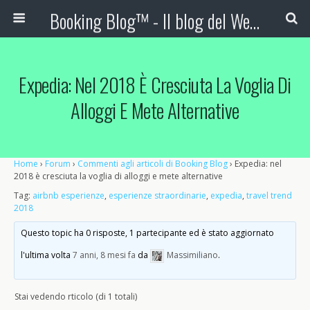
Booking Blog™ - Il blog del Web Marketing Turistico
Expedia: Nel 2018 È Cresciuta La Voglia Di
Alloggi E Mete Alternative
Home
›
Forum
›
Commenti agli articoli di Booking Blog
›
Expedia: nel
2018 è cresciuta la voglia di alloggi e mete alternative
Tag:
airbnb esperienze
,
esperienze straordinarie
,
expedia
,
travel trend
2018
Questo topic ha 0 risposte, 1 partecipante ed è stato aggiornato
l'ultima volta
7 anni, 8 mesi fa
da
Massimiliano
.
Stai vedendo rticolo (di 1 totali)