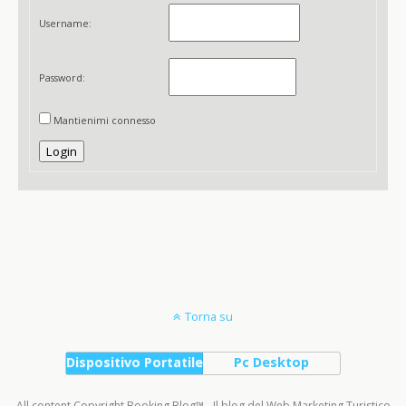
Username:
Password:
Mantienimi connesso
Login
Torna su
Dispositivo Portatile
Pc Desktop
All content Copyright Booking Blog™ - Il blog del Web Marketing Turistico