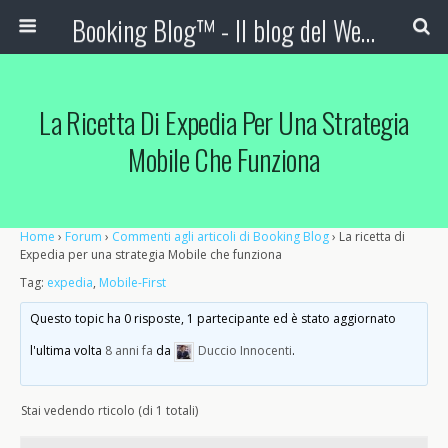
Booking Blog™ - Il blog del Web Marketing Turistico
La Ricetta Di Expedia Per Una Strategia
Mobile Che Funziona
Home
›
Forum
›
Commenti agli articoli di Booking Blog
›
La ricetta di
Expedia per una strategia Mobile che funziona
Tag:
expedia
,
Mobile-First
Questo topic ha 0 risposte, 1 partecipante ed è stato aggiornato
l'ultima volta
8 anni fa
da
Duccio Innocenti
.
Stai vedendo rticolo (di 1 totali)