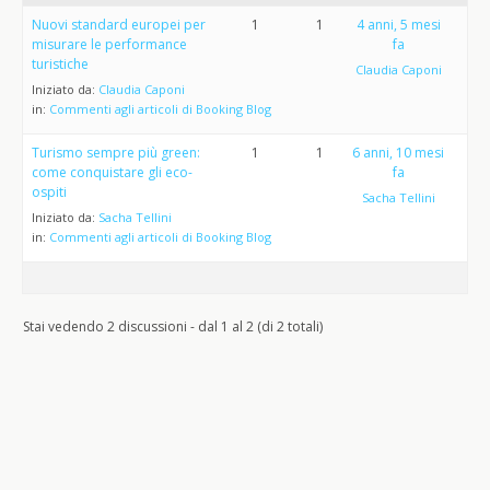
Nuovi standard europei per
1
1
4 anni, 5 mesi
misurare le performance
fa
turistiche
Claudia Caponi
Iniziato da:
Claudia Caponi
in:
Commenti agli articoli di Booking Blog
Turismo sempre più green:
1
1
6 anni, 10 mesi
come conquistare gli eco-
fa
ospiti
Sacha Tellini
Iniziato da:
Sacha Tellini
in:
Commenti agli articoli di Booking Blog
Stai vedendo 2 discussioni - dal 1 al 2 (di 2 totali)