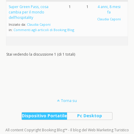
Super Green Pass, cosa
1
1
4 anni, 8 mesi
cambia per il mondo
fa
dell’hospitality
Claudia Caponi
Iniziato da:
Claudia Caponi
in:
Commenti agli articoli di Booking Blog
Stai vedendo la discussione 1 (di 1 totali)
Torna su
Dispositivo Portatile
Pc Desktop
All content Copyright Booking Blog™ - Il blog del Web Marketing Turistico