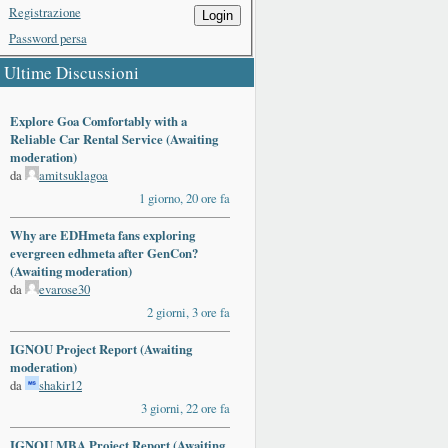
Registrazione
Login
Password persa
Ultime Discussioni
Explore Goa Comfortably with a
Reliable Car Rental Service (Awaiting
moderation)
da
amitsuklagoa
1 giorno, 20 ore fa
Why are EDHmeta fans exploring
evergreen edhmeta after GenCon?
(Awaiting moderation)
da
evarose30
2 giorni, 3 ore fa
IGNOU Project Report (Awaiting
moderation)
da
shakir12
3 giorni, 22 ore fa
IGNOU MBA Project Report (Awaiting