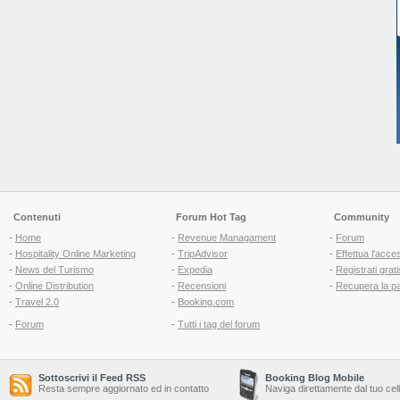
Contenuti
Forum Hot Tag
Community
-
Home
-
Revenue Managament
-
Forum
-
Hospitality Online Marketing
-
TripAdvisor
-
Effettua l'acce
-
News del Turismo
-
Expedia
-
Registrati grati
-
Online Distribution
-
Recensioni
-
Recupera la p
-
Travel 2.0
-
Booking.com
-
Forum
-
Tutti i tag del forum
Sottoscrivi il Feed RSS
Booking Blog Mobile
Resta sempre aggiornato ed in contatto
Naviga direttamente dal tuo cel