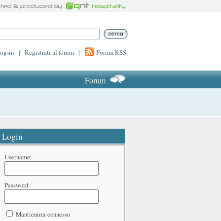
log-in
|
Registrati al forum
|
Forum RSS
Forum
Login
Username:
Password:
Mantienimi connesso