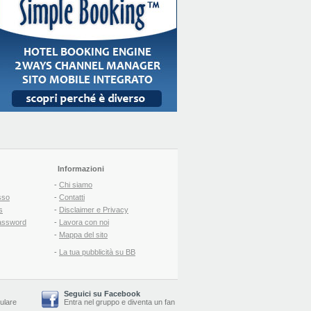
Informazioni
-
Chi siamo
sso
-
Contatti
s
-
Disclaimer e Privacy
assword
-
Lavora con noi
-
Mappa del sito
-
La tua pubblicità su BB
Seguici su Facebook
lulare
Entra nel gruppo
e
diventa un fan