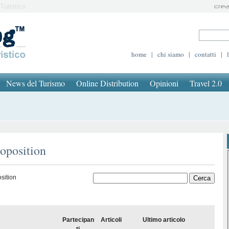
Turistico
home
|
chi siamo
|
contatti
|
News del Turismo
Online Distribution
Opinioni
Travel 2.0
roposition
sition
Partecipan
Articoli
Ultimo articolo