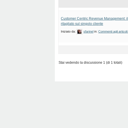
Customer Centric Revenue Management: il 
ritagliato sul singolo cliente
Iniziato da:
sfarinel
in:
Commenti agli articoli
Stai vedendo la discussione 1 (di 1 totali)