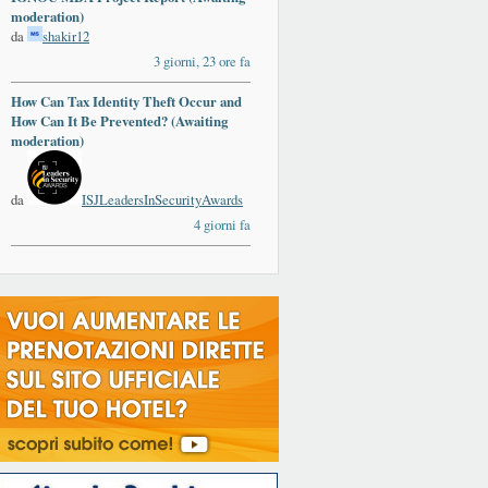
moderation)
da
shakir12
3 giorni, 23 ore fa
How Can Tax Identity Theft Occur and
How Can It Be Prevented? (Awaiting
moderation)
da
ISJLeadersInSecurityAwards
4 giorni fa