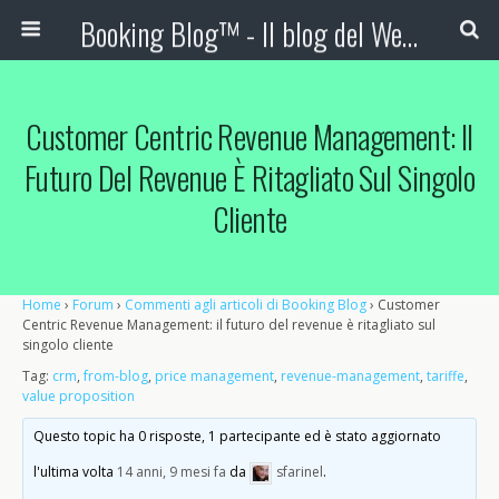
Booking Blog™ - Il blog del Web Marketing Turistico
Customer Centric Revenue Management: Il
Futuro Del Revenue È Ritagliato Sul Singolo
Cliente
Home
›
Forum
›
Commenti agli articoli di Booking Blog
›
Customer
Centric Revenue Management: il futuro del revenue è ritagliato sul
singolo cliente
Tag:
crm
,
from-blog
,
price management
,
revenue-management
,
tariffe
,
value proposition
Questo topic ha 0 risposte, 1 partecipante ed è stato aggiornato
l'ultima volta
14 anni, 9 mesi fa
da
sfarinel
.