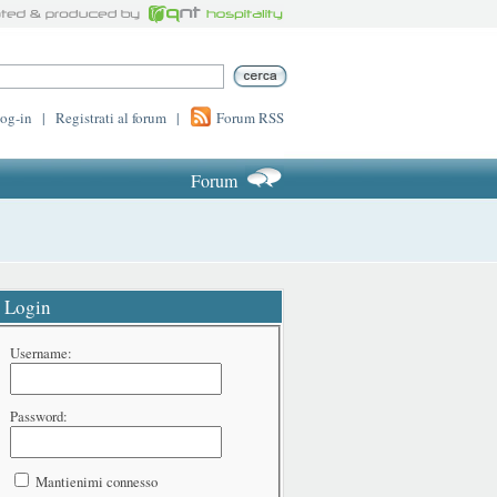
log-in
|
Registrati al forum
|
Forum RSS
Forum
Login
Username:
Password:
Mantienimi connesso