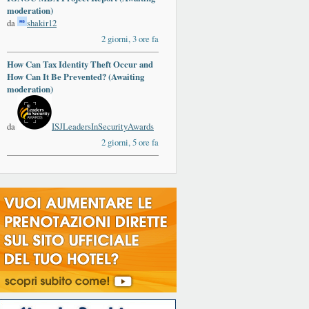
moderation)
da
shakir12
2 giorni, 3 ore fa
How Can Tax Identity Theft Occur and
How Can It Be Prevented? (Awaiting
moderation)
da
ISJLeadersInSecurityAwards
2 giorni, 5 ore fa