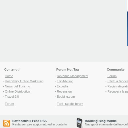
Contenuti
Forum Hot Tag
Community
-
Home
-
Revenue Managament
-
Forum
-
Hospitality Online Marketing
-
TripAdvisor
-
Effettua l'acce
-
News del Turismo
-
Expedia
-
Registrati grati
-
Online Distribution
-
Recensioni
-
Recupera la p
-
Travel 2.0
-
Booking.com
-
Forum
-
Tutti i tag del forum
Sottoscrivi il Feed RSS
Booking Blog Mobile
Resta sempre aggiornato ed in contatto
Naviga direttamente dal tuo cel