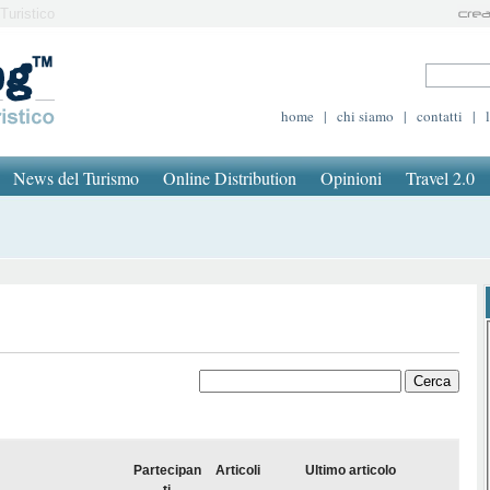
Turistico
home
|
chi siamo
|
contatti
|
News del Turismo
Online Distribution
Opinioni
Travel 2.0
Partecipan
Articoli
Ultimo articolo