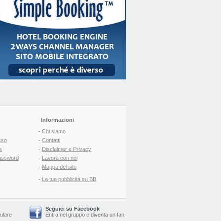
Informazioni
-
Chi siamo
sso
-
Contatti
s
-
Disclaimer e Privacy
assword
-
Lavora con noi
-
Mappa del sito
-
La tua pubblicità su BB
Seguici su Facebook
lulare
Entra nel gruppo
e
diventa un fan