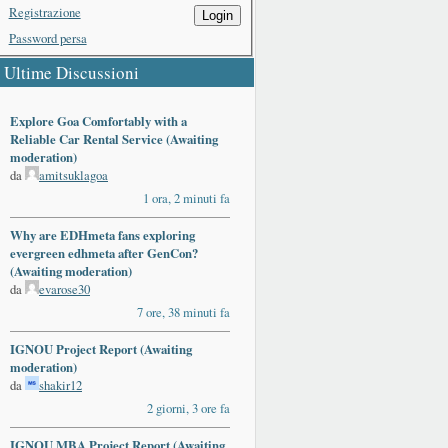
Registrazione
Login
Password persa
Ultime Discussioni
Explore Goa Comfortably with a
Reliable Car Rental Service (Awaiting
moderation)
da
amitsuklagoa
1 ora, 2 minuti fa
Why are EDHmeta fans exploring
evergreen edhmeta after GenCon?
(Awaiting moderation)
da
evarose30
7 ore, 38 minuti fa
IGNOU Project Report (Awaiting
moderation)
da
shakir12
2 giorni, 3 ore fa
IGNOU MBA Project Report (Awaiting