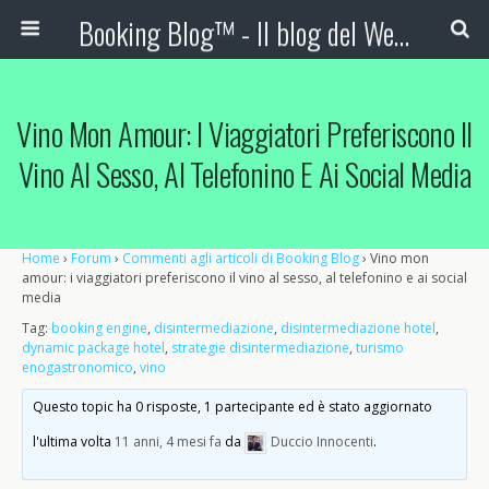
Booking Blog™ - Il blog del Web Marketing Turistico
Vino Mon Amour: I Viaggiatori Preferiscono Il
Vino Al Sesso, Al Telefonino E Ai Social Media
Home
›
Forum
›
Commenti agli articoli di Booking Blog
›
Vino mon
amour: i viaggiatori preferiscono il vino al sesso, al telefonino e ai social
media
Tag:
booking engine
,
disintermediazione
,
disintermediazione hotel
,
dynamic package hotel
,
strategie disintermediazione
,
turismo
enogastronomico
,
vino
Questo topic ha 0 risposte, 1 partecipante ed è stato aggiornato
l'ultima volta
11 anni, 4 mesi fa
da
Duccio Innocenti
.